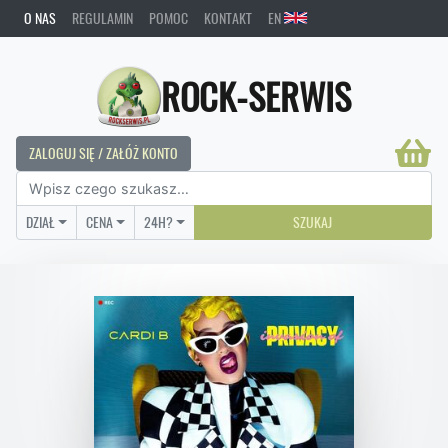
O NAS
REGULAMIN
POMOC
KONTAKT
EN
ROCK-SERWIS
ZALOGUJ SIĘ / ZAŁÓŻ KONTO
DZIAŁ
CENA
24H?
SZUKAJ