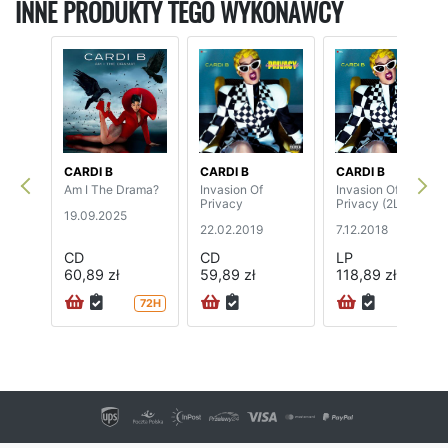
INNE PRODUKTY TEGO WYKONAWCY
CARDI B
CARDI B
CARDI B
Am I The Drama?
Invasion Of
Invasion Of
Privacy
Privacy (2LP)
19.09.2025
22.02.2019
7.12.2018
CD
CD
LP
60,89 zł
59,89 zł
118,89 zł
72H