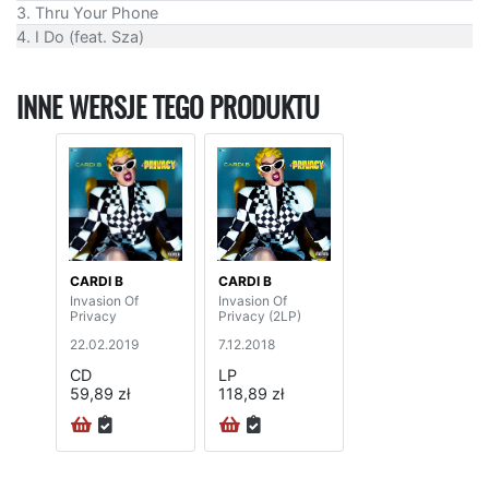
3. Thru Your Phone
4. I Do (feat. Sza)
INNE WERSJE TEGO PRODUKTU
CARDI B
CARDI B
Invasion Of
Invasion Of
Privacy
Privacy (2LP)
22.02.2019
7.12.2018
CD
LP
59,89 zł
118,89 zł