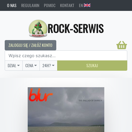
O NAS
REGULAMIN
POMOC
KONTAKT
EN
ROCK-SERWIS
ZALOGUJ SIĘ / ZAŁÓŻ KONTO
DZIAŁ
CENA
24H?
SZUKAJ