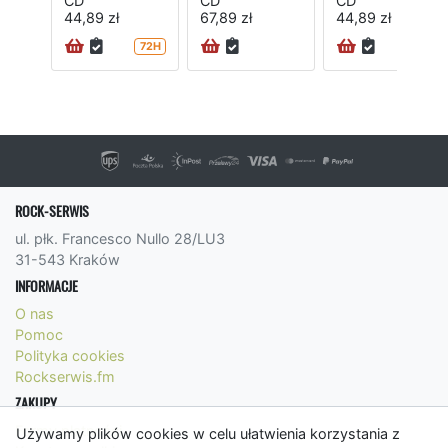
CD
CD
CD
44,89 zł
67,89 zł
44,89 zł
72H
24H
ROCK-SERWIS
ul. płk. Francesco Nullo 28/LU3
31-543 Kraków
INFORMACJE
O nas
Pomoc
Polityka cookies
Rockserwis.fm
ZAKUPY
Formy płatności
Używamy plików cookies w celu ułatwienia korzystania z