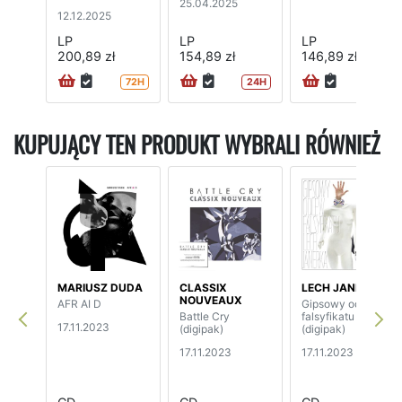
25.04.2025
12.12.2025
LP
LP
LP
200,89 zł
154,89 zł
146,89 zł
72H
24H
72H
KUPUJĄCY TEN PRODUKT WYBRALI RÓWNIEŻ
MARIUSZ DUDA
CLASSIX
LECH JANERKA
NOUVEAUX
AFR AI D
Gipsowy odlew
Battle Cry
falsyfikatu
17.11.2023
(digipak)
(digipak)
17.11.2023
17.11.2023