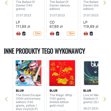
The Ballad Of
The Ballad Of
The Ballad Of
Darren (140
Darren (deluxe
Darren (Indie
grams)
edition)
edition)
21.07.2023
21.07.2023
21.07.2023
LP
CD
LP
111,89 zł
67,89 zł
119,89 zł
72H
72H
72H
INNE PRODUKTY TEGO WYKONAWCY
BLUR
BLUR
BLUR
The Great Escape
The Magic Whip
Live At Wembley
(30th anniversary
(140 grams,
Stadium (140
edition) (140
limited edition
grams) (2LP)
grams, yellow /
gold vinyl)
26.07.2024
blue vinyl)(2LP)