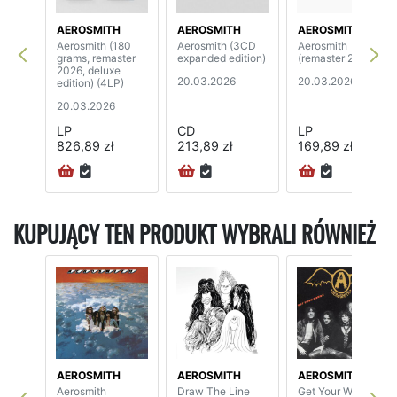
AEROSMITH
AEROSMITH
AEROSMITH
Aerosmith (180
Aerosmith (3CD
Aerosmith
grams, remaster
expanded edition)
(remaster 2026)
2026, deluxe
20.03.2026
20.03.2026
edition) (4LP)
20.03.2026
LP
CD
LP
826,89 zł
213,89 zł
169,89 zł
KUPUJĄCY TEN PRODUKT WYBRALI RÓWNIEŻ
AEROSMITH
AEROSMITH
AEROSMITH
Aerosmith
Draw The Line
Get Your Wings