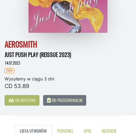
AEROSMITH
JUST PUSH PLAY (REISSUE 2023)
14.07.2023
72H
Wysyłamy w ciągu 3 dni
CD 53.89
DO KOSZYKA
DO PRZECHOWALNI
LISTA UTWORÓW
PERSONEL
OPIS
RECENZJE