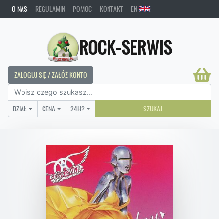
O NAS
REGULAMIN
POMOC
KONTAKT
EN
ROCK-SERWIS
ZALOGUJ SIĘ / ZAŁÓŻ KONTO
DZIAŁ
CENA
24H?
SZUKAJ