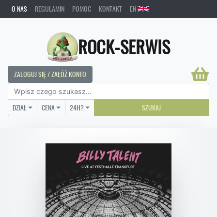
O NAS
REGULAMIN
POMOC
KONTAKT
EN
ROCK-SERWIS
ZALOGUJ SIĘ / ZAŁÓŻ KONTO
DZIAŁ
CENA
24H?
SZUKAJ