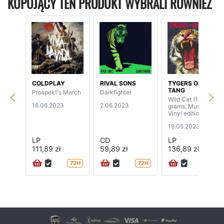
KUPUJĄCY TEN PRODUKT WYBRALI RÓWNIEŻ
COLDPLAY
RIVAL SONS
TYGERS OF PAN
TANG
Prospekt's March
Darkfighter
Wild Cat (180
16.06.2023
2.06.2023
grams, Music On
Vinyl edition)
19.05.2023
LP
CD
LP
111,89 zł
59,89 zł
136,89 zł
72H
72H