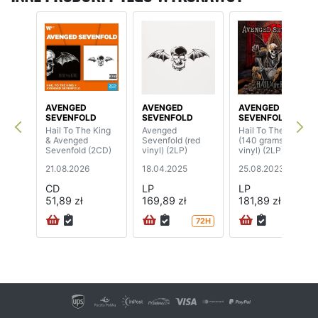
AVENGED
AVENGED
AVENGED
SEVENFOLD
SEVENFOLD
SEVENFOLD
Hail To The King
Avenged
Hail To The King
& Avenged
Sevenfold (red
(140 grams, gold
Sevenfold (2CD)
vinyl) (2LP)
vinyl) (2LP)
21.08.2026
18.04.2025
25.08.2023
CD
LP
LP
51,89 zł
169,89 zł
181,89 zł
72H