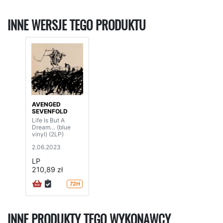
INNE WERSJE TEGO PRODUKTU
AVENGED
SEVENFOLD
Life Is But A
Dream… (blue
vinyl) (2LP)
2.06.2023
LP
210,89 zł
72H
INNE PRODUKTY TEGO WYKONAWCY