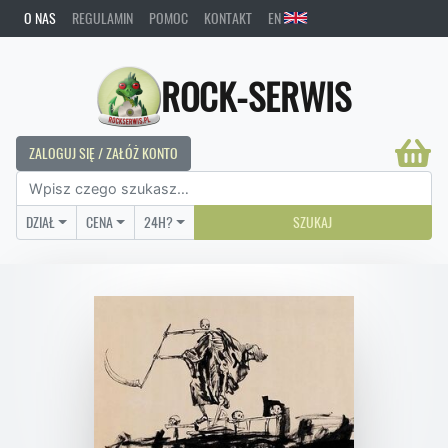
O NAS
REGULAMIN
POMOC
KONTAKT
EN
ROCK-SERWIS
ZALOGUJ SIĘ / ZAŁÓŻ KONTO
DZIAŁ
CENA
24H?
SZUKAJ