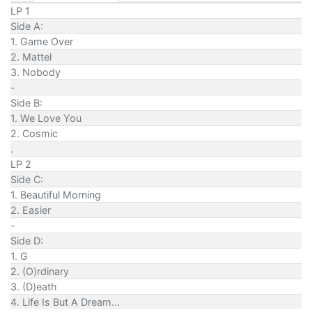
LP 1
Side A:
1. Game Over
2. Mattel
3. Nobody
-
Side B:
1. We Love You
2. Cosmic
.
LP 2
Side C:
1. Beautiful Morning
2. Easier
-
Side D:
1. G
2. (O)rdinary
3. (D)eath
4. Life Is But A Dream...