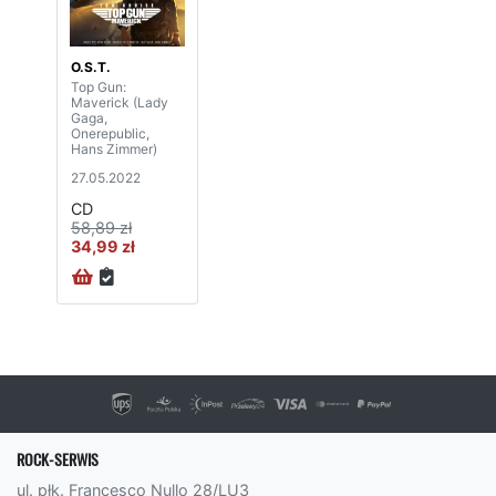
O.S.T.
Top Gun:
Maverick (Lady
Gaga,
Onerepublic,
Hans Zimmer)
27.05.2022
CD
58,89 zł
34,99 zł
ROCK-SERWIS
ul. płk. Francesco Nullo 28/LU3