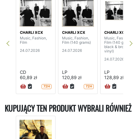
CHARLI XCX
CHARLI XCX
CHARLI XCX
Music, Fashion,
Music, Fashion,
Music, Fashion,
Film
Film (140 grams)
Film (140 grams,
black & brown
24.07.2026
24.07.2026
vinyl)
24.07.2026
CD
LP
LP
60,89 zł
120,89 zł
128,89 zł
72H
72H
KUPUJĄCY TEN PRODUKT WYBRALI RÓWNIEŻ