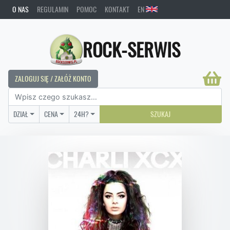
O NAS
REGULAMIN
POMOC
KONTAKT
EN
ROCK-SERWIS
ZALOGUJ SIĘ / ZAŁÓŻ KONTO
DZIAŁ
CENA
24H?
SZUKAJ