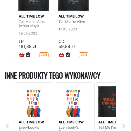
ALL TIME LOW
ALL TIME LOW
Tell Me I'm Alive
Tell Me I'm Alive
(white vinyl)
17.03.2023
19.05.2023
LP
CD
181,89 zł
59,89 zł
72H
72H
INNE PRODUKTY TEGO WYKONAWCY
ALL TIME LOW
ALL TIME LOW
ALL TIME LOW
Everybody's
Everybody's
Tell Me I'm Alive