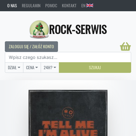
O NAS
REGULAMIN
POMOC
KONTAKT
EN
ROCK-SERWIS
ZALOGUJ SIĘ / ZAŁÓŻ KONTO
DZIAŁ
CENA
24H?
SZUKAJ