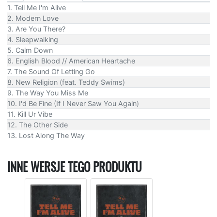
1. Tell Me I'm Alive
2. Modern Love
3. Are You There?
4. Sleepwalking
5. Calm Down
6. English Blood // American Heartache
7. The Sound Of Letting Go
8. New Religion (feat. Teddy Swims)
9. The Way You Miss Me
10. I'd Be Fine (If I Never Saw You Again)
11. Kill Ur Vibe
12. The Other Side
13. Lost Along The Way
INNE WERSJE TEGO PRODUKTU