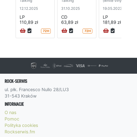
Talking
Talking
(white vinyl)
12.12.2025
31.10.2025
19.05.2023
LP
CD
LP
110,89 zł
63,89 zł
181,89 zł
72H
72H
72H
ROCK-SERWIS
ul. płk. Francesco Nullo 28/LU3
31-543 Kraków
INFORMACJE
O nas
Pomoc
Polityka cookies
Rockserwis.fm