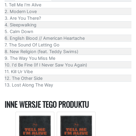
1. Tell Me I'm Alive
2. Modern Love
3. Are You There?
4. Sleepwalking
5. Calm Down
6. English Blood // American Heartache
7. The Sound Of Letting Go
8. New Religion (feat. Teddy Swims)
9. The Way You Miss Me
10. I'd Be Fine (If I Never Saw You Again)
11. Kill Ur Vibe
12. The Other Side
13. Lost Along The Way
INNE WERSJE TEGO PRODUKTU