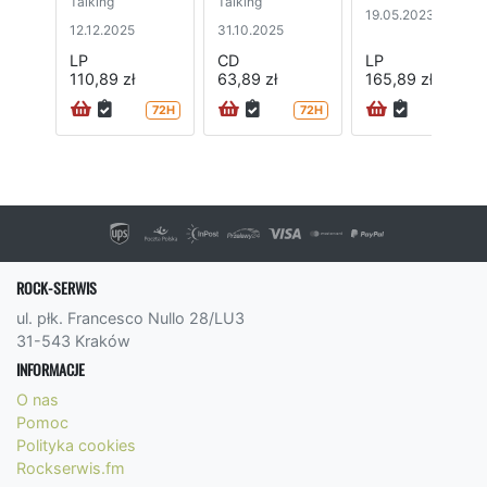
Talking
Talking
19.05.2023
12.12.2025
31.10.2025
LP
CD
LP
110,89 zł
63,89 zł
165,89 zł
72H
72H
72H
ROCK-SERWIS
ul. płk. Francesco Nullo 28/LU3
31-543 Kraków
INFORMACJE
O nas
Pomoc
Polityka cookies
Rockserwis.fm