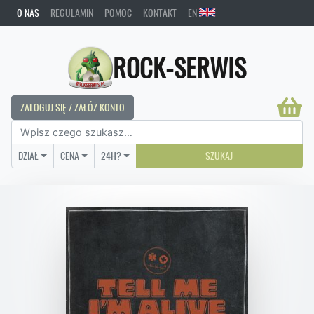
O NAS
REGULAMIN
POMOC
KONTAKT
EN
ROCK-SERWIS
ZALOGUJ SIĘ / ZAŁÓŻ KONTO
DZIAŁ
CENA
24H?
SZUKAJ