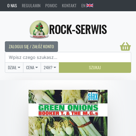
O NAS
REGULAMIN
POMOC
KONTAKT
EN
ROCK-SERWIS
ZALOGUJ SIĘ / ZAŁÓŻ KONTO
DZIAŁ
CENA
24H?
SZUKAJ