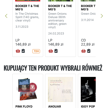
BOOKER T & THE
BOOKER T & THE
BOOKER T & THE
MG'S
MG'S
MG'S
In The Christmas
Green Onions
Green Onions
Spirit (140 grams,
Deluxe (60th
3.11.2014
clear vinyl)
anniversary
edition, green
3.11.2023
vinyl)
24.02.2023
LP
LP
CD
146,89 zł
146,89 zł
22,89 zł
72H
KUPUJĄCY TEN PRODUKT WYBRALI RÓWNIEŻ
PINK FLOYD
ANOUAR
IGGY POP