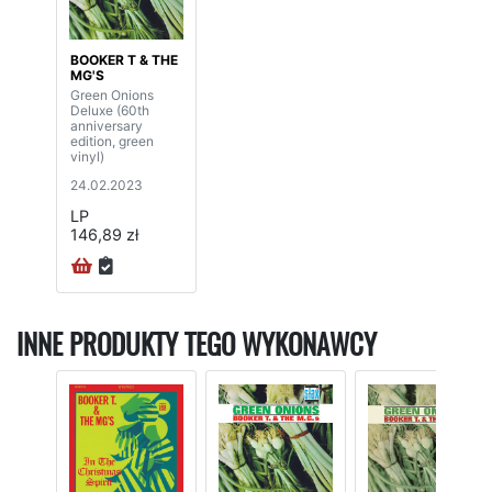
BOOKER T & THE
MG'S
Green Onions
Deluxe (60th
anniversary
edition, green
vinyl)
24.02.2023
LP
146,89 zł
INNE PRODUKTY TEGO WYKONAWCY