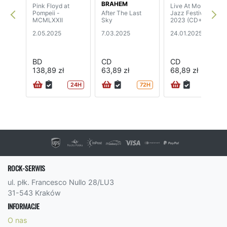
BRAHEM
Pink Floyd at
Live At Montreux
Pompeii -
After The Last
Jazz Festival
MCMLXXII
Sky
2023 (CD+BD)
2.05.2025
7.03.2025
24.01.2025
BD
CD
CD
138,89 zł
63,89 zł
68,89 zł
24H
72H
72H
ROCK-SERWIS
ul. płk. Francesco Nullo 28/LU3
31-543 Kraków
INFORMACJE
O nas