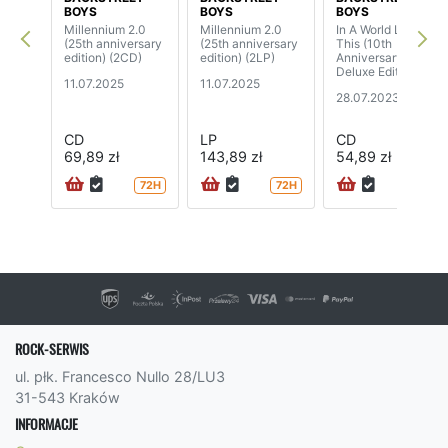
BOYS
BOYS
BOYS
Millennium 2.0
Millennium 2.0
In A World Like
(25th anniversary
(25th anniversary
This (10th
edition) (2CD)
edition) (2LP)
Anniversary
Deluxe Edition)
11.07.2025
11.07.2025
28.07.2023
CD
LP
CD
69,89 zł
143,89 zł
54,89 zł
72H
72H
ROCK-SERWIS
ul. płk. Francesco Nullo 28/LU3
31-543 Kraków
INFORMACJE