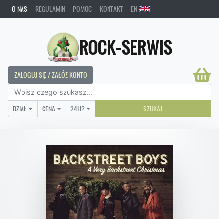
O NAS
REGULAMIN
POMOC
KONTAKT
EN
ROCK-SERWIS
ZALOGUJ SIĘ / ZAŁÓŻ KONTO
DZIAŁ
CENA
24H?
SZUKAJ