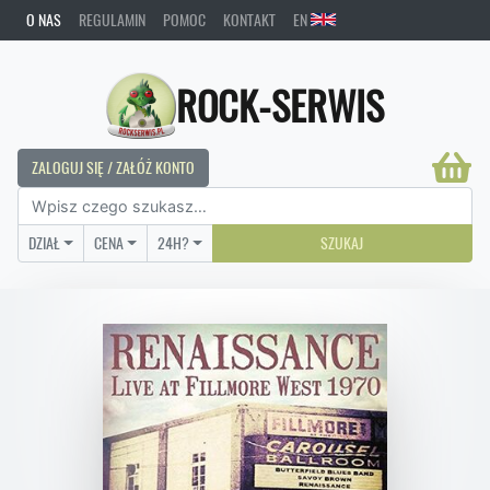
O NAS
REGULAMIN
POMOC
KONTAKT
EN
ROCK-SERWIS
ZALOGUJ SIĘ / ZAŁÓŻ KONTO
DZIAŁ
CENA
24H?
SZUKAJ