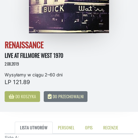
RENAISSANCE
LIVE AT FILLMORE WEST 1970
2.08.2019
Wysyłamy w ciągu 2–60 dni
LP 121.89
DO KOSZYKA
DO PRZECHOWALNI
LISTA UTWORÓW
PERSONEL
OPIS
RECENZJE
Side A: