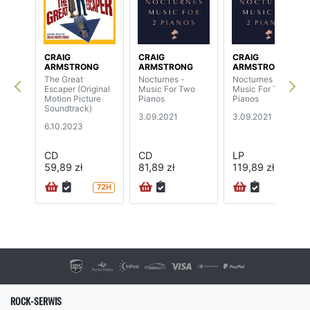
CRAIG
CRAIG
CRAIG
ARMSTRONG
ARMSTRONG
ARMSTRONG
The Great
Nocturnes -
Nocturnes -
Escaper (Original
Music For Two
Music For Two
Motion Picture
Pianos
Pianos
Soundtrack)
3.09.2021
3.09.2021
6.10.2023
CD
CD
LP
59,89 zł
81,89 zł
119,89 zł
72H
ROCK-SERWIS