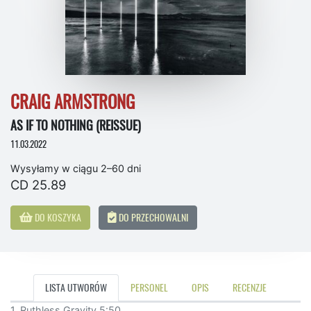
CRAIG ARMSTRONG
AS IF TO NOTHING (REISSUE)
11.03.2022
Wysyłamy w ciągu 2–60 dni
CD 25.89
DO KOSZYKA
DO PRZECHOWALNI
LISTA UTWORÓW
PERSONEL
OPIS
RECENZJE
1. Ruthless Gravity 5:50