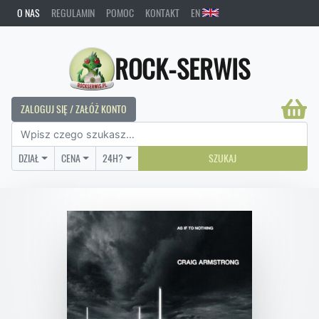
O NAS
REGULAMIN
POMOC
KONTAKT
EN
ROCK-SERWIS
ZALOGUJ SIĘ / ZAŁÓŻ KONTO
DZIAŁ
CENA
24H?
SZUKAJ