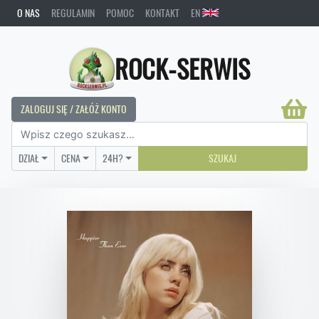
O NAS
REGULAMIN
POMOC
KONTAKT
EN
ROCK-SERWIS
ZALOGUJ SIĘ / ZAŁÓŻ KONTO
DZIAŁ
CENA
24H?
SZUKAJ