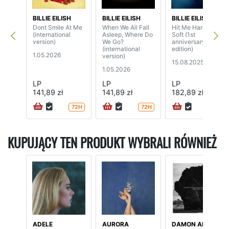
BILLIE EILISH
BILLIE EILISH
BILLIE EILISH
Dont Smile At Me
When We All Fall
Hit Me Hard And
(international
Asleep, Where Do
Soft (1st
version)
We Go?
anniversary
(international
edition)
1.05.2026
version)
15.08.2025
1.05.2026
LP
LP
LP
141,89 zł
141,89 zł
182,89 zł
72H
72H
KUPUJĄCY TEN PRODUKT WYBRALI RÓWNIEŻ
ADELE
AURORA
DAMON ALBARN