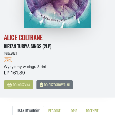
ALICE COLTRANE
KIRTAN TURIYA SINGS (2LP)
16.07.2021
72H
Wysyłamy w ciągu 3 dni
LP 161.89
DO KOSZYKA
DO PRZECHOWALNI
LISTA UTWORÓW
PERSONEL
OPIS
RECENZJE