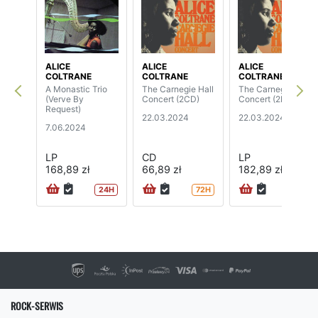
ALICE
ALICE
ALICE
COLTRANE
COLTRANE
COLTRANE
A Monastic Trio
The Carnegie Hall
The Carnegie Hall
(Verve By
Concert (2CD)
Concert (2LP)
Request)
22.03.2024
22.03.2024
7.06.2024
LP
CD
LP
168,89 zł
66,89 zł
182,89 zł
24H
72H
72H
ROCK-SERWIS