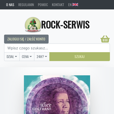
O NAS
REGULAMIN
POMOC
KONTAKT
EN
ROCK-SERWIS
ZALOGUJ SIĘ / ZAŁÓŻ KONTO
DZIAŁ
CENA
24H?
SZUKAJ