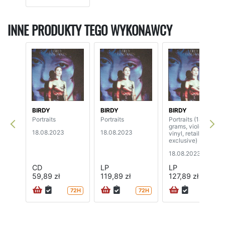
INNE PRODUKTY TEGO WYKONAWCY
BIRDY
BIRDY
BIRDY
Portraits
Portraits
Portraits (140
grams, violet
18.08.2023
18.08.2023
vinyl, retailer
exclusive)
18.08.2023
CD
LP
LP
59,89 zł
119,89 zł
127,89 zł
72H
72H
72H