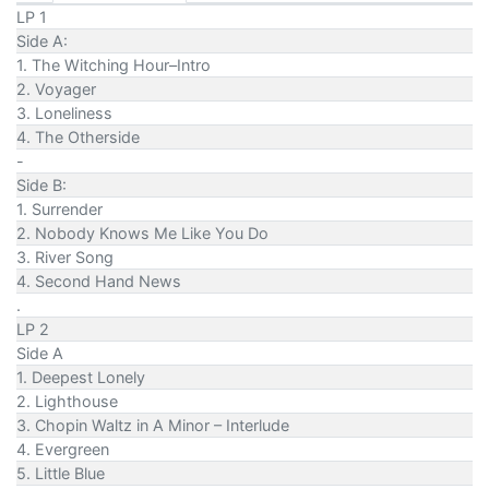
LP 1
Side A:
1. The Witching Hour–Intro
2. Voyager
3. Loneliness
4. The Otherside
-
Side B:
1. Surrender
2. Nobody Knows Me Like You Do
3. River Song
4. Second Hand News
.
LP 2
Side A
1. Deepest Lonely
2. Lighthouse
3. Chopin Waltz in A Minor – Interlude
4. Evergreen
5. Little Blue