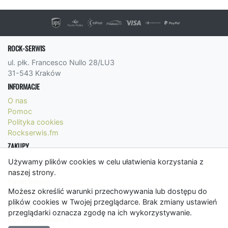
ROCK-SERWIS
ul. płk. Francesco Nullo 28/LU3
31-543 Kraków
INFORMACJE
O nas
Pomoc
Polityka cookies
Rockserwis.fm
ZAKUPY
Formy płatności
Używamy plików cookies w celu ułatwienia korzystania z
Koszty wysyłki
naszej strony.
Panel Klienta
Możesz określić warunki przechowywania lub dostępu do
Regulamin
plików cookies w Twojej przeglądarce. Brak zmiany ustawień
KONTAKT
przeglądarki oznacza zgodę na ich wykorzystywanie.
bok@rockserwis.pl