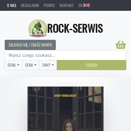
O NAS
REGULAMIN
POMOC
KONTAKT
EN
ROCK-SERWIS
ZALOGUJ SIĘ / ZAŁÓŻ KONTO
DZIAŁ
CENA
24H?
SZUKAJ