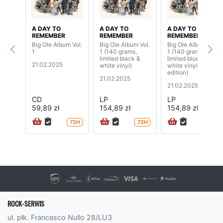
A DAY TO
A DAY TO
A DAY TO
REMEMBER
REMEMBER
REMEMBER
Big Ole Album Vol.
Big Ole Album Vol.
Big Ole Album Vol.
1
1 (140 grams,
1 (140 grams,
limited black &
limited blue &
21.02.2025
white vinyl)
white vinyl, indie
edition)
21.02.2025
21.02.2025
CD
LP
LP
59,89 zł
154,89 zł
154,89 zł
72H
72H
72H
ROCK-SERWIS
ul. płk. Francesco Nullo 28/LU3