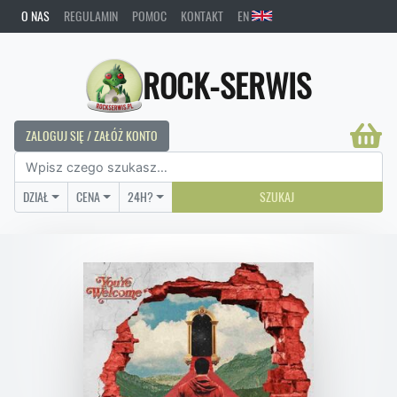
O NAS
REGULAMIN
POMOC
KONTAKT
EN
ROCK-SERWIS
ZALOGUJ SIĘ / ZAŁÓŻ KONTO
DZIAŁ
CENA
24H?
SZUKAJ