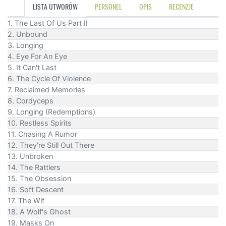
LISTA UTWORÓW
PERSONEL
OPIS
RECENZJE
1. The Last Of Us Part II
2. Unbound
3. Longing
4. Eye For An Eye
5. It Can't Last
6. The Cycle Of Violence
7. Reclaimed Memories
8. Cordyceps
9. Longing (Redemptions)
10. Restless Spirits
11. Chasing A Rumor
12. They're Still Out There
13. Unbroken
14. The Rattlers
15. The Obsession
16. Soft Descent
17. The Wlf
18. A Wolf's Ghost
19. Masks On