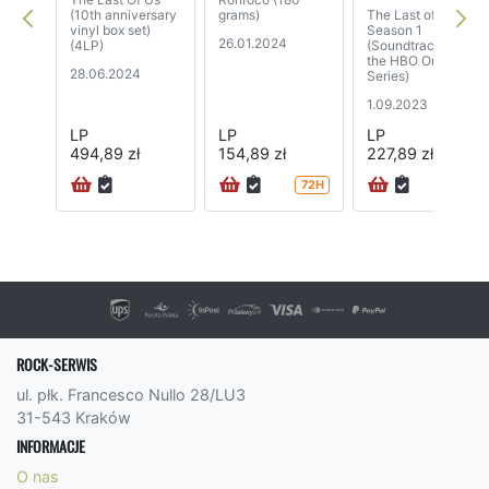
(10th anniversary
grams)
The Last of Us:
vinyl box set)
Season 1
26.01.2024
(4LP)
(Soundtrack from
the HBO Original
28.06.2024
Series)
1.09.2023
LP
LP
LP
494,89 zł
154,89 zł
227,89 zł
72H
72H
ROCK-SERWIS
ul. płk. Francesco Nullo 28/LU3
31-543 Kraków
INFORMACJE
O nas