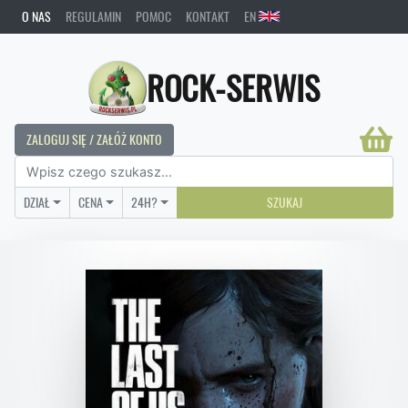
O NAS
REGULAMIN
POMOC
KONTAKT
EN
ROCK-SERWIS
ZALOGUJ SIĘ / ZAŁÓŻ KONTO
DZIAŁ
CENA
24H?
SZUKAJ