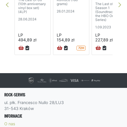
(10th anniversary
grams)
The Last of Us:
vinyl box set)
Season 1
26.01.2024
(4LP)
(Soundtrack from
the HBO Original
28.06.2024
Series)
1.09.2023
LP
LP
LP
494,89 zł
154,89 zł
227,89 zł
72H
72H
ROCK-SERWIS
ul. płk. Francesco Nullo 28/LU3
31-543 Kraków
INFORMACJE
O nas