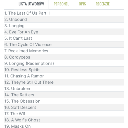
LISTA UTWORÓW
PERSONEL
OPIS
RECENZJE
1. The Last Of Us Part II
2. Unbound
3. Longing
4. Eye For An Eye
5. It Can't Last
6. The Cycle Of Violence
7. Reclaimed Memories
8. Cordyceps
9. Longing (Redemptions)
10. Restless Spirits
11. Chasing A Rumor
12. They're Still Out There
13. Unbroken
14. The Rattlers
15. The Obsession
16. Soft Descent
17. The Wlf
18. A Wolf's Ghost
19. Masks On