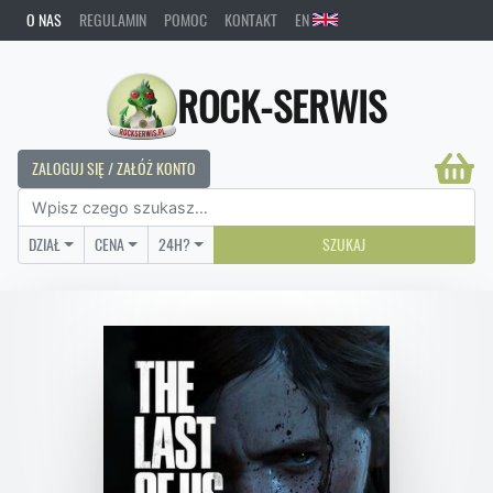
O NAS
REGULAMIN
POMOC
KONTAKT
EN
ROCK-SERWIS
ZALOGUJ SIĘ / ZAŁÓŻ KONTO
DZIAŁ
CENA
24H?
SZUKAJ