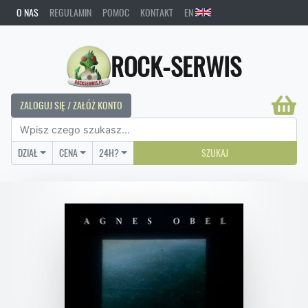
O NAS
REGULAMIN
POMOC
KONTAKT
EN
ROCK-SERWIS
ZALOGUJ SIĘ / ZAŁÓŻ KONTO
DZIAŁ
CENA
24H?
SZUKAJ