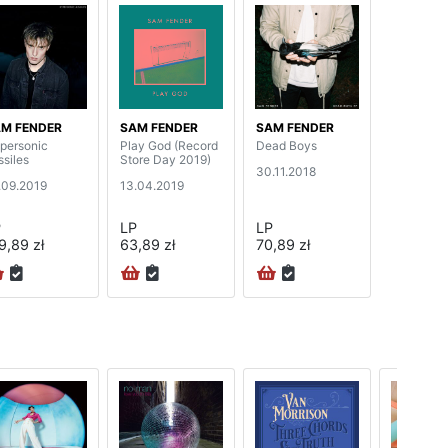
M FENDER
SAM FENDER
SAM FENDER
personic
Play God (Record
Dead Boys
ssiles
Store Day 2019)
30.11.2018
.09.2019
13.04.2019
P
LP
LP
9,89 zł
63,89 zł
70,89 zł