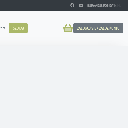
BOK@ROCKSERWIS.PL
?
SZUKAJ
ZALOGUJ SIĘ / ZAŁÓŻ KONTO