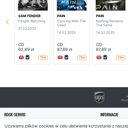
SAM FENDER
PAIN
PAIN
People Watching
Dancing With The
Nothing Remains
Dead
The Same
21.02.2025
14.02.2025
14.02.2025
CD
CD
CD
62,89 zł
87,89 zł
87,89 zł
72H
72H
72H
ROCK-SERWIS
INFORMACJE
ul. płk. Francesco Nullo 28/LU3
O nas
Używamy plików cookies w celu ułatwienia korzystania z naszej