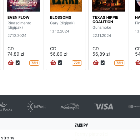
EVEN FLOW
BLOSSOMS
TEXAS HIPPIE
HA
COALITION
Rinascimento
Gary (digipak)
Fi
(digipak)
Gunsmoke
13.12.2024
13
27.12.2024
22.11.2024
CD
CD
CD
C
74,89 zł
56,89 zł
56,89 zł
54
72H
72H
72H
ZAKUPY
Formy płatności
 strony.