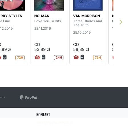
RRY STYLES
NO-MAN
VAN MORRISON
KIM GOR
ne Line
Love You To Bits
Three Chords And
No Home 
The Truth
.12.2019
22.11.2019
11.10.201
25.10.2019
D
CD
CD
CD
,89 zł
53,89 zł
58,89 zł
59,89 zł
72H
24H
72H
KONTAKT
bok@rockserwis.pl