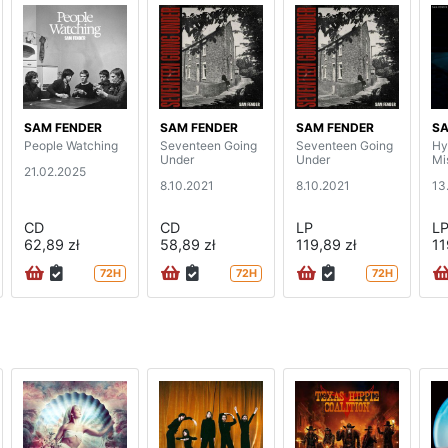
SAM FENDER
SAM FENDER
SAM FENDER
SA
People Watching
Seventeen Going
Seventeen Going
Hy
Under
Under
Mi
21.02.2025
8.10.2021
8.10.2021
13
CD
CD
LP
L
62,89 zł
58,89 zł
119,89 zł
11
72H
72H
72H