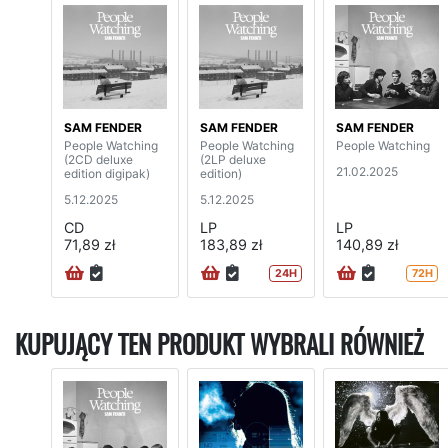
SAM FENDER
SAM FENDER
SAM FENDER
People Watching
People Watching
People Watching
(2CD deluxe
(2LP deluxe
21.02.2025
edition digipak)
edition)
5.12.2025
5.12.2025
CD
LP
LP
71,89 zł
183,89 zł
140,89 zł
24H
72H
KUPUJĄCY TEN PRODUKT WYBRALI RÓWNIEŻ