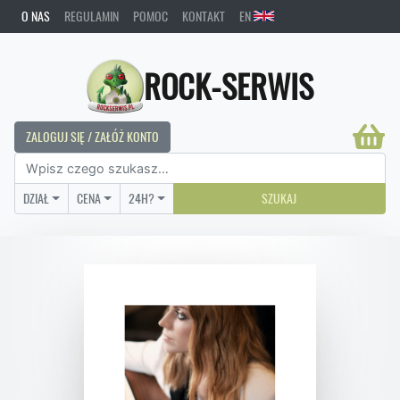
O NAS
REGULAMIN
POMOC
KONTAKT
EN
ROCK-SERWIS
ZALOGUJ SIĘ / ZAŁÓŻ KONTO
DZIAŁ
CENA
24H?
SZUKAJ