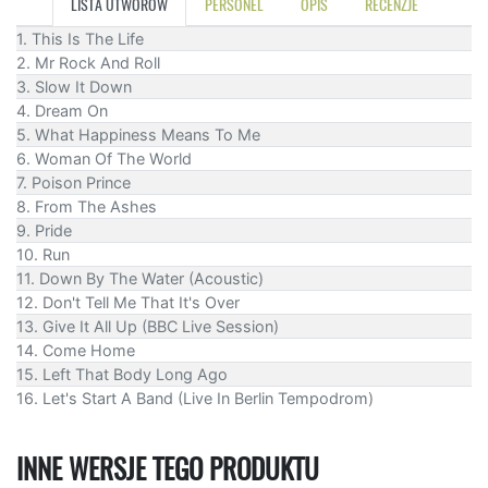
LISTA UTWORÓW
PERSONEL
OPIS
RECENZJE
1. This Is The Life
2. Mr Rock And Roll
3. Slow It Down
4. Dream On
5. What Happiness Means To Me
6. Woman Of The World
7. Poison Prince
8. From The Ashes
9. Pride
10. Run
11. Down By The Water (Acoustic)
12. Don't Tell Me That It's Over
13. Give It All Up (BBC Live Session)
14. Come Home
15. Left That Body Long Ago
16. Let's Start A Band (Live In Berlin Tempodrom)
INNE WERSJE TEGO PRODUKTU