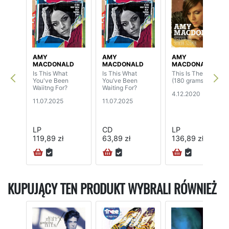
AMY
AMY
AMY
MACDONALD
MACDONALD
MACDONALD
Is This What
Is This What
This Is The Life
You've Been
You’ve Been
(180 grams)
Waiitng For?
Waiting For?
4.12.2020
11.07.2025
11.07.2025
LP
CD
LP
119,89 zł
63,89 zł
136,89 zł
KUPUJĄCY TEN PRODUKT WYBRALI RÓWNIEŻ