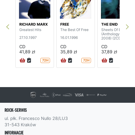
RICHARD MARX
FREE
THE ENID
Greatest Hits
The Best Of Free
Sheets Of Blue
(Anthology 1977-
27.10.1997
16.01.1996
2008) (2CD)
CD
CD
CD
41,89 zł
35,89 zł
37,89 zł
72H
72H
ROCK-SERWIS
ul. płk. Francesco Nullo 28/LU3
31-543 Kraków
INFORMACJE