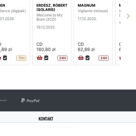
OEN
ERDÉSZ, RÓBERT
MAGNUM
MAGNU
(SOLARIS)
liance (digipak)
Vigilante (reissue)
Wings of
Welcome to My
(reissue)
.01.2026
17.10.2025
Brain (2CD)
15.08.20
19.12.2025
D
CD
CD
CD
,89 zł
160,80 zł
62,89 zł
62,89 zł
72H
24H
24H
KONTAKT
bok@rockserwis.pl