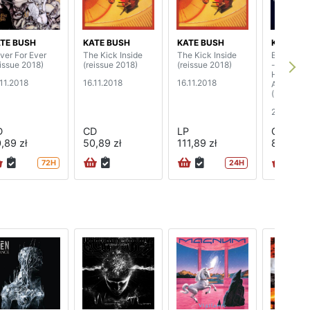
TE BUSH
KATE BUSH
KATE BUSH
KATE BU
ver For Ever
The Kick Inside
The Kick Inside
Before T
eissue 2018)
(reissue 2018)
(reissue 2018)
- Live At
Hammersm
.11.2018
16.11.2018
16.11.2018
Apollo 20
(3CD)
25.11.201
D
CD
LP
CD
,89 zł
50,89 zł
111,89 zł
82,89 zł
72H
24H