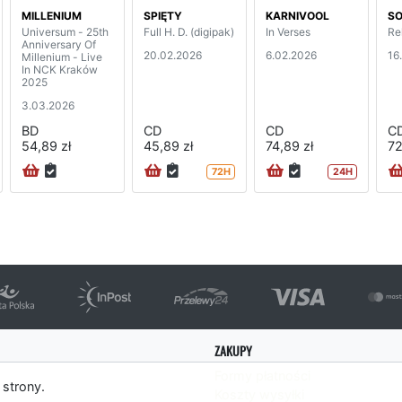
MILLENIUM
SPIĘTY
KARNIVOOL
S
Universum - 25th
Full H. D. (digipak)
In Verses
Re
Anniversary Of
20.02.2026
6.02.2026
16
Millenium - Live
In NCK Kraków
2025
3.03.2026
BD
CD
CD
C
54,89 zł
45,89 zł
74,89 zł
72
72H
24H
ZAKUPY
Formy płatności
 strony.
Koszty wysyłki