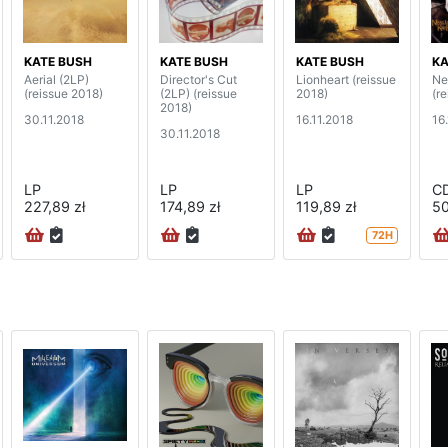
KATE BUSH
KATE BUSH
KATE BUSH
KA
Aerial (2LP)
Director's Cut
Lionheart (reissue
Ne
(reissue 2018)
(2LP) (reissue
2018)
(r
2018)
30.11.2018
16.11.2018
16
30.11.2018
LP
LP
LP
C
227,89 zł
174,89 zł
119,89 zł
50
72H