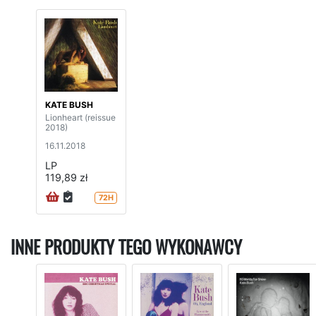
KATE BUSH
Lionheart (reissue
2018)
16.11.2018
LP
119,89 zł
72H
INNE PRODUKTY TEGO WYKONAWCY