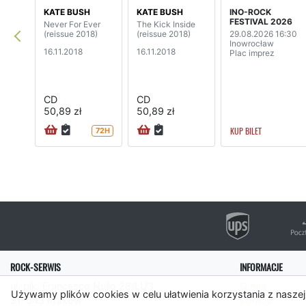
KATE BUSH
KATE BUSH
INO-ROCK
FESTIVAL 2026
Never For Ever
The Kick Inside
(reissue 2018)
(reissue 2018)
29.08.2026 16:30
Inowrocław
16.11.2018
16.11.2018
Plac imprez
CD
CD
50,89 zł
50,89 zł
KUP BILET
72H
ROCK-SERWIS
INFORMACJE
ul. płk. Francesco Nullo 28/LU3
O nas
Używamy plików cookies w celu ułatwienia korzystania z naszej
31-543 Kraków
Pomoc