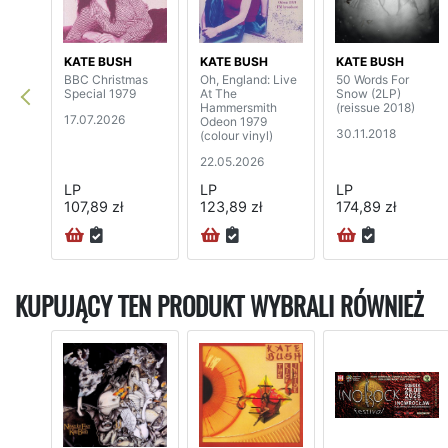
KATE BUSH
KATE BUSH
KATE BUSH
BBC Christmas
Oh, England: Live
50 Words For
Special 1979
At The
Snow (2LP)
Hammersmith
(reissue 2018)
17.07.2026
Odeon 1979
30.11.2018
(colour vinyl)
22.05.2026
LP
LP
LP
107,89 zł
123,89 zł
174,89 zł
KUPUJĄCY TEN PRODUKT WYBRALI RÓWNIEŻ