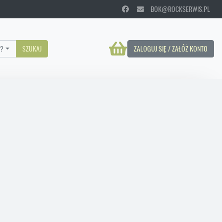
BOK@ROCKSERWIS.PL
?
SZUKAJ
ZALOGUJ SIĘ / ZAŁÓŻ KONTO