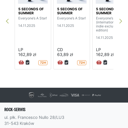
5 SECONDS OF
5 SECONDS OF
5 SECONDS OF
SUMMER
SUMMER
SUMMER
Everyone’s A Star!
Everyone’s A Star!
Everyone’s A Star!
(international
14.11.2025
14.11.2025
indie exclusive
edition)
14.11.2025
LP
CD
LP
162,89 zł
63,89 zł
162,89 zł
72H
72H
ROCK-SERWIS
ul. płk. Francesco Nullo 28/LU3
31-543 Kraków