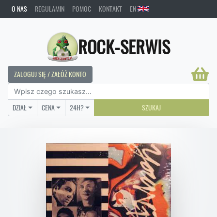
O NAS
REGULAMIN
POMOC
KONTAKT
EN
ROCK-SERWIS
ZALOGUJ SIĘ / ZAŁÓŻ KONTO
DZIAŁ
CENA
24H?
SZUKAJ