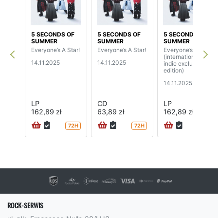
5 SECONDS OF
5 SECONDS OF
5 SECONDS OF
SUMMER
SUMMER
SUMMER
Everyone’s A Star!
Everyone’s A Star!
Everyone’s A Star!
(international
14.11.2025
14.11.2025
indie exclusive
edition)
14.11.2025
LP
CD
LP
162,89 zł
63,89 zł
162,89 zł
72H
72H
ROCK-SERWIS