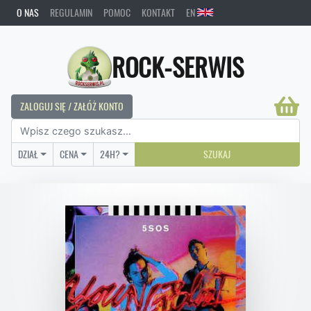
O NAS
REGULAMIN
POMOC
KONTAKT
EN
ROCK-SERWIS
ZALOGUJ SIĘ / ZAŁÓŻ KONTO
DZIAŁ
CENA
24H?
SZUKAJ