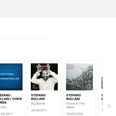
EFANO
STEFANO
STEFANO
STEFANO
LLANI / CHICK
BOLLANI
BOLLANI
BOLLANI
OREA
Big Band!
Stone In The
Carioca
vieto
Water
26.08.2011
15.09.20
.09.2011
18.09.2009