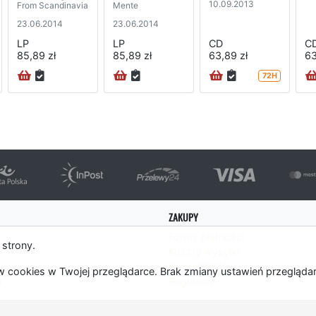
10.09.2013
From Scandinavia
Mente
23.06.2014
23.06.2014
LP
LP
CD
C
85,89 zł
85,89 zł
63,89 zł
63
72H
ZAKUPY
Formy płatności
 strony.
Koszty wysyłki
es
Panel Klienta
 cookies w Twojej przeglądarce. Brak zmiany ustawień przegląda
m
Regulamin