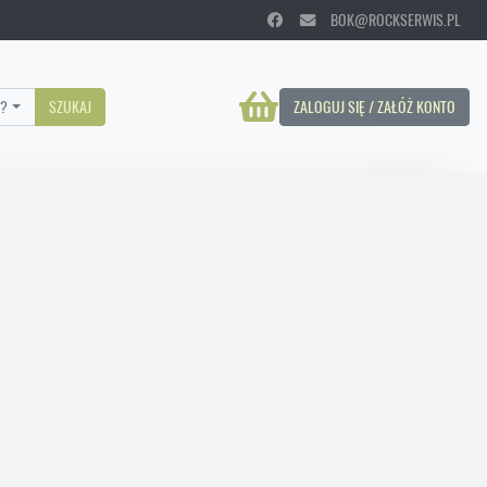
BOK@ROCKSERWIS.PL
?
SZUKAJ
ZALOGUJ SIĘ / ZAŁÓŻ KONTO