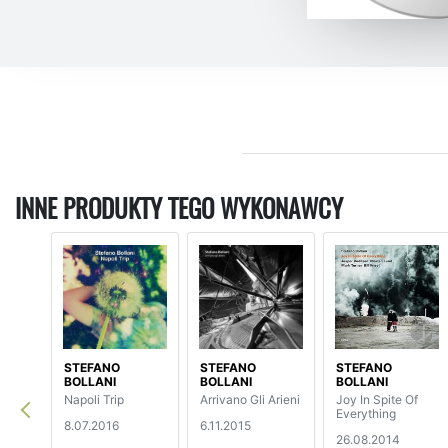
INNE PRODUKTY TEGO WYKONAWCY
STEFANO
STEFANO
STEFANO
BOLLANI
BOLLANI
BOLLANI
Napoli Trip
Arrivano Gli Arieni
Joy In Spite Of
Everything
8.07.2016
6.11.2015
26.08.2014