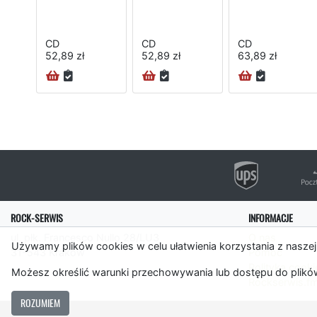
CD
CD
CD
52,89 zł
52,89 zł
63,89 zł
ROCK-SERWIS
INFORMACJE
ul. płk. Francesco Nullo 28/LU3
O nas
Używamy plików cookies w celu ułatwienia korzystania z naszej
31-543 Kraków
Pomoc
Polityka cooki
Możesz określić warunki przechowywania lub dostępu do plików
Rockserwis.f
ROZUMIEM