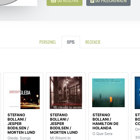
DO KOSZYKA
DO PRZECHOWALNI
PERSONEL
OPIS
RECENZJE
STEFANO
STEFANO
STEFANO
ST
BOLLANI /
BOLLANI /
BOLLANI /
BO
JESPER
JESPER
HAMILTON DE
C
BODILSEN /
BODILSEN /
HOLANDA
Or
MORTEN LUND
MORTEN LUND
O Que Sera
30
Gleda: Songs
Mi Ritorni In