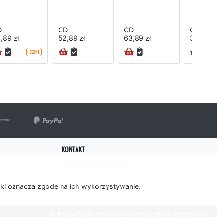
D
CD
CD
CD
,89 zł
52,89 zł
63,89 zł
35,89 zł
72H
KONTAKT
bok@rockserwis.pl
rki oznacza zgodę na ich wykorzystywanie.
© ROCK-SERWIS 1999-2026. WSZELKIE PRAWA ZASTRZEŻONE.