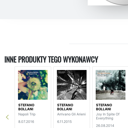
INNE PRODUKTY TEGO WYKONAWCY
STEFANO
STEFANO
STEFANO
BOLLANI
BOLLANI
BOLLANI
Napoli Trip
Arrivano Gli Arieni
Joy In Spite Of
Everything
8.07.2016
6.11.2015
26.08.2014