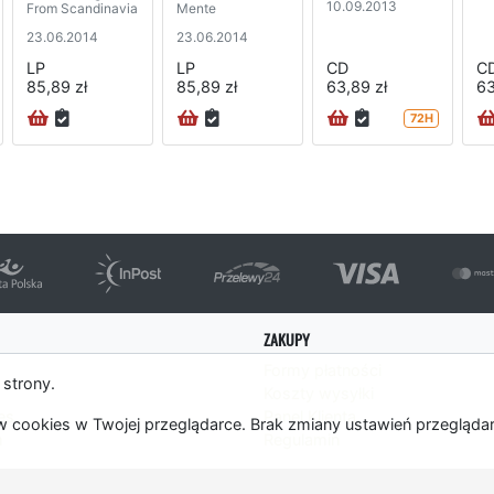
10.09.2013
From Scandinavia
Mente
23.06.2014
23.06.2014
LP
LP
CD
C
85,89 zł
85,89 zł
63,89 zł
63
72H
ZAKUPY
Formy płatności
 strony.
Koszty wysyłki
es
Panel Klienta
 cookies w Twojej przeglądarce. Brak zmiany ustawień przegląda
m
Regulamin