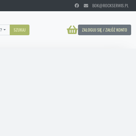
BOK@ROCKSERWIS.PL
?
SZUKAJ
ZALOGUJ SIĘ / ZAŁÓŻ KONTO