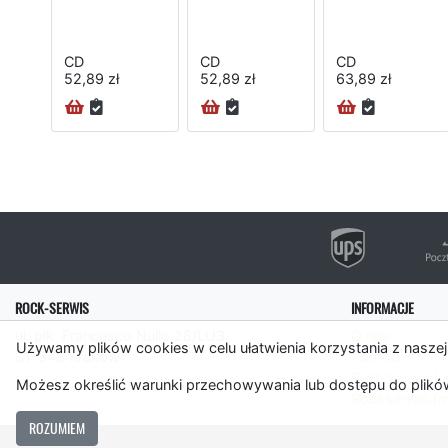
CD
CD
CD
52,89 zł
52,89 zł
63,89 zł
ROCK-SERWIS
INFORMACJE
ul. płk. Francesco Nullo 28/LU3
O nas
Używamy plików cookies w celu ułatwienia korzystania z naszej
31-543 Kraków
Pomoc
Polityka cooki
Możesz określić warunki przechowywania lub dostępu do plików
Rockserwis.f
ROZUMIEM