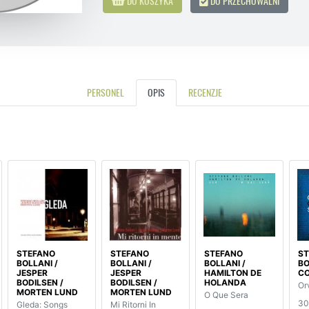
DO KOSZYKA
DO PRZECHOWALNI
PERSONEL
OPIS
RECENZJE
STEFANO
STEFANO
STEFANO
ST
BOLLANI /
BOLLANI /
BOLLANI /
BO
JESPER
JESPER
HAMILTON DE
C
BODILSEN /
BODILSEN /
HOLANDA
Or
MORTEN LUND
MORTEN LUND
O Que Sera
30
Gleda: Songs
Mi Ritorni In