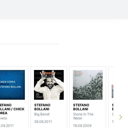
EFANO
STEFANO
STEFANO
STEFANO
LLANI / CHICK
BOLLANI
BOLLANI
BOLLANI
OREA
Big Band!
Stone In The
Carioca
vieto
Water
26.08.2011
15.09.20
.09.2011
18.09.2009