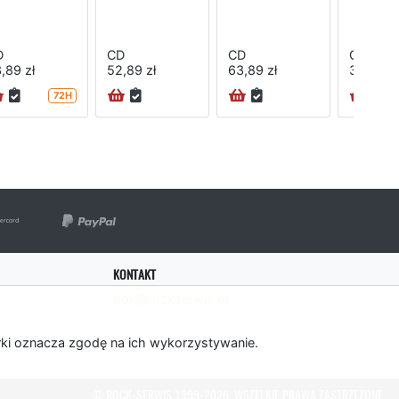
D
CD
CD
CD
,89 zł
52,89 zł
63,89 zł
35,89 zł
72H
KONTAKT
bok@rockserwis.pl
rki oznacza zgodę na ich wykorzystywanie.
© ROCK-SERWIS 1999-2026. WSZELKIE PRAWA ZASTRZEŻONE.