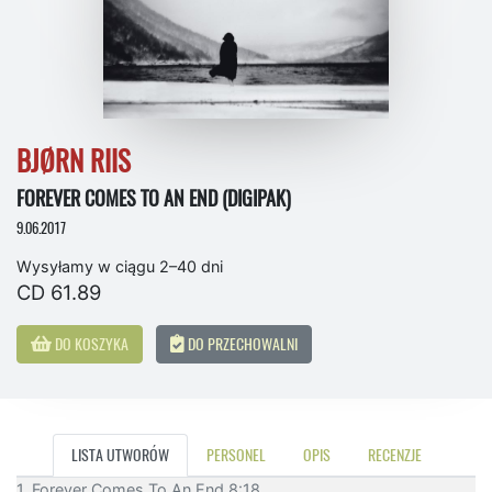
BJØRN RIIS
FOREVER COMES TO AN END (DIGIPAK)
9.06.2017
Wysyłamy w ciągu 2–40 dni
CD 61.89
DO KOSZYKA
DO PRZECHOWALNI
LISTA UTWORÓW
PERSONEL
OPIS
RECENZJE
1. Forever Comes To An End 8:18