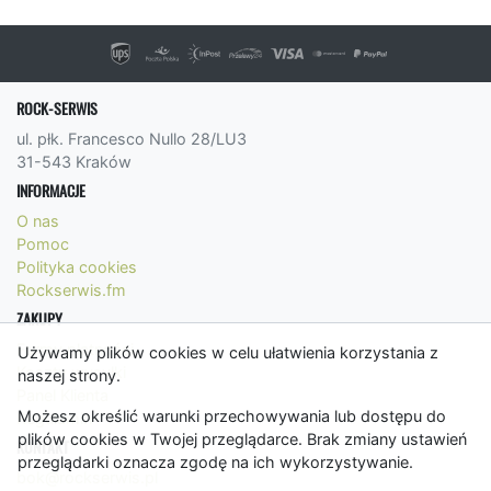
ROCK-SERWIS
ul. płk. Francesco Nullo 28/LU3
31-543 Kraków
INFORMACJE
O nas
Pomoc
Polityka cookies
Rockserwis.fm
ZAKUPY
Formy płatności
Używamy plików cookies w celu ułatwienia korzystania z
Koszty wysyłki
naszej strony.
Panel Klienta
Możesz określić warunki przechowywania lub dostępu do
Regulamin
plików cookies w Twojej przeglądarce. Brak zmiany ustawień
KONTAKT
przeglądarki oznacza zgodę na ich wykorzystywanie.
bok@rockserwis.pl