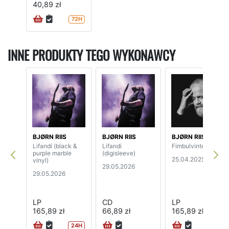
40,89 zł
72H
INNE PRODUKTY TEGO WYKONAWCY
BJØRN RIIS
BJØRN RIIS
BJØRN RIIS
Lifandi (black &
Lifandi
Fimbulvinter
purple marble
(digisleeve)
25.04.2025
vinyl)
29.05.2026
29.05.2026
LP
CD
LP
165,89 zł
66,89 zł
165,89 zł
24H