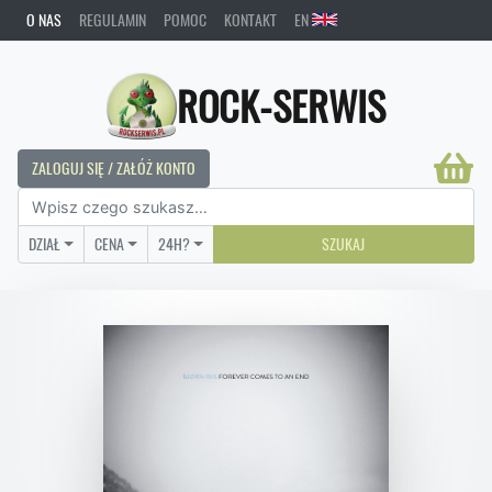
O NAS
REGULAMIN
POMOC
KONTAKT
EN
ROCK-SERWIS
ZALOGUJ SIĘ / ZAŁÓŻ KONTO
DZIAŁ
CENA
24H?
SZUKAJ