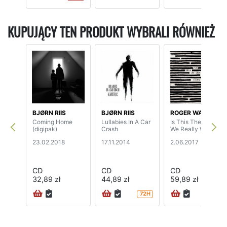
KUPUJĄCY TEN PRODUKT WYBRALI RÓWNIEŻ
BJØRN RIIS
BJØRN RIIS
ROGER WATERS
Coming Home
Lullabies In A Car
Is This The Life
(digipak)
Crash
We Really Want?
23.02.2018
17.11.2014
2.06.2017
CD
CD
CD
32,89 zł
44,89 zł
59,89 zł
72H
72H