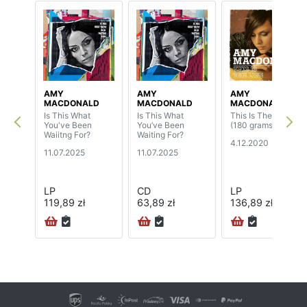
AMY
AMY
AMY
MACDONALD
MACDONALD
MACDONALD
Is This What
Is This What
This Is The Life
You've Been
You’ve Been
(180 grams)
Waiitng For?
Waiting For?
4.12.2020
11.07.2025
11.07.2025
LP
CD
LP
119,89 zł
63,89 zł
136,89 zł