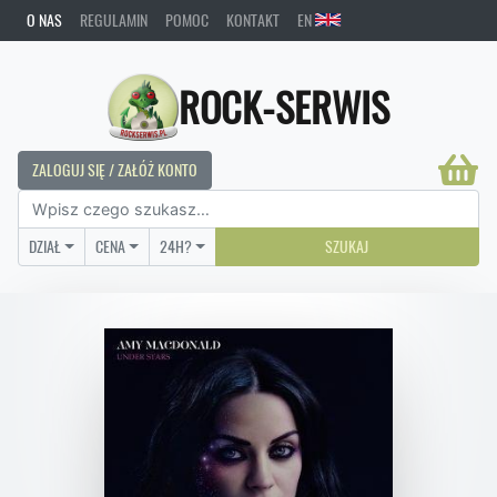
O NAS
REGULAMIN
POMOC
KONTAKT
EN
ROCK-SERWIS
ZALOGUJ SIĘ / ZAŁÓŻ KONTO
DZIAŁ
CENA
24H?
SZUKAJ