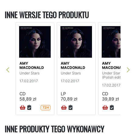
INNE WERSJE TEGO PRODUKTU
AMY
AMY
AMY
MACDONALD
MACDONALD
MACDONALD
Under Stars
Under Stars
Under Stars
(Polish edition)
17.02.2017
17.02.2017
17.02.2017
CD
LP
CD
58,89 zł
70,89 zł
39,89 zł
72H
72H
INNE PRODUKTY TEGO WYKONAWCY