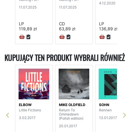
4.12.2020
11.07.2025
11.07.2025
LP
CD
LP
119,89 zł
63,89 zł
136,89 zł
KUPUJĄCY TEN PRODUKT WYBRALI RÓWNIEŻ
ELBOW
MIKE OLDFIELD
SOHN
Little Fictions
Return To
Rennen
Ommadawn
3.02.2017
13.01.2017
(Polish edition)
20.01.2017