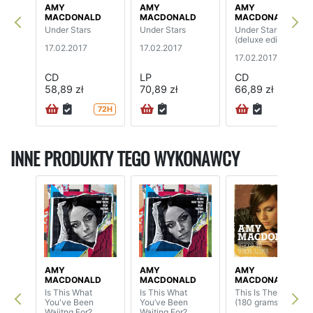
AMY
AMY
AMY
MACDONALD
MACDONALD
MACDONALD
Under Stars
Under Stars
Under Stars
(deluxe edition)
17.02.2017
17.02.2017
17.02.2017
CD
LP
CD
58,89 zł
70,89 zł
66,89 zł
72H
72H
INNE PRODUKTY TEGO WYKONAWCY
AMY
AMY
AMY
MACDONALD
MACDONALD
MACDONALD
Is This What
Is This What
This Is The Life
You've Been
You’ve Been
(180 grams)
Waiitng For?
Waiting For?