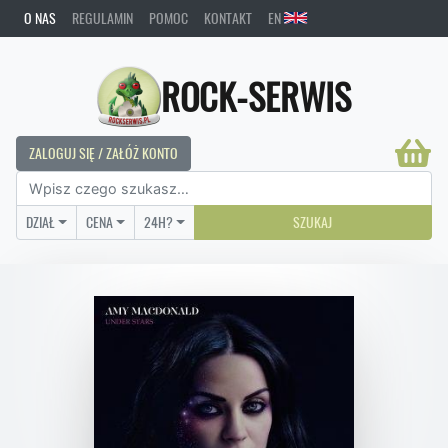
O NAS
REGULAMIN
POMOC
KONTAKT
EN
ROCK-SERWIS
ZALOGUJ SIĘ / ZAŁÓŻ KONTO
DZIAŁ
CENA
24H?
SZUKAJ