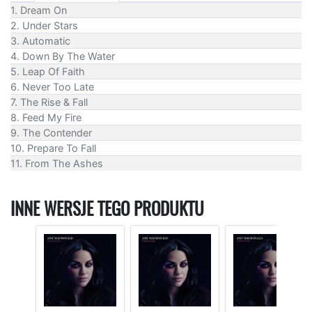
1. Dream On
2. Under Stars
3. Automatic
4. Down By The Water
5. Leap Of Faith
6. Never Too Late
7. The Rise & Fall
8. Feed My Fire
9. The Contender
10. Prepare To Fall
11. From The Ashes
INNE WERSJE TEGO PRODUKTU