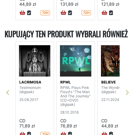
44,89 zł
131,89 zł
121,89 zł
72H
72H
72H
KUPUJĄCY TEN PRODUKT WYBRALI RÓWNIEŻ
LACRIMOSA
RPWL
BELIEVE
Testimonium
RPWL Plays Pink
The Wyrding Way
(digipak)
Floyd's "The Man
(digipak)
And The Journey"
25.08.2017
22.11.2024
(CD+DVD)
(digipak)
28.10.2016
CD
CD
CD
71,89 zł
76,89 zł
44,89 zł
72H
72H