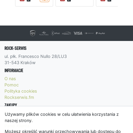
ROCK-SERWIS
ul. płk. Francesco Nullo 28/LU3
31-543 Kraków
INFORMACJE
O nas
Pomoc
Polityka cookies
Rockserwis.fm
ZAKUPY
Formy płatności
Używamy plików cookies w celu ułatwienia korzystania z
Koszty wysyłki
naszej strony.
Panel Klienta
Możesz określić warunki przechowywania lub dostępu do
Regulamin