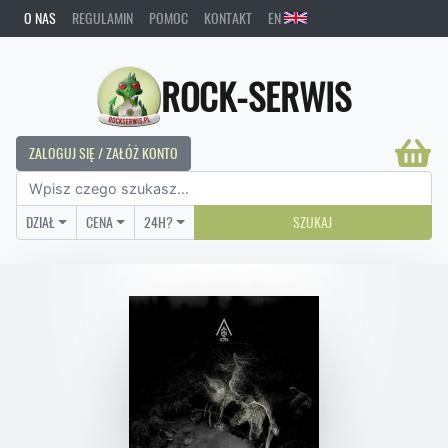
O NAS
REGULAMIN
POMOC
KONTAKT
EN
ROCK-SERWIS
ZALOGUJ SIĘ / ZAŁÓŻ KONTO
DZIAŁ
CENA
24H?
SZUKAJ