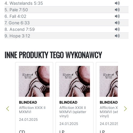
4. Wastelands 5:35
5. Pale 7:50
6. Fall 4:02
7. Gone 6:33
8. Ascend 7:59
9. Hope 3:12
INNE PRODUKTY TEGO WYKONAWCY
BLINDEAD
BLINDEAD
BLINDEAD
Affliction XXIX II
Affliction XXIX II
Affliction XXIX II
MXMVI
MXMVI (splatter
MXMVI (white
vinyl)
vinyl)
24.01.2025
24.01.2025
24.01.2025
CD
LP
LP