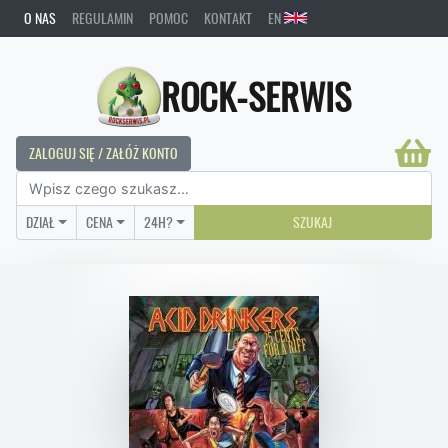
O NAS
REGULAMIN
POMOC
KONTAKT
EN
ROCK-SERWIS
ZALOGUJ SIĘ / ZAŁÓŻ KONTO
DZIAŁ
CENA
24H?
SZUKAJ