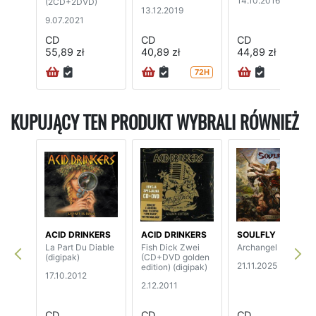
14.10.2016
(2CD+2DVD)
13.12.2019
9.07.2021
CD
CD
CD
55,89 zł
40,89 zł
44,89 zł
72H
72H
KUPUJĄCY TEN PRODUKT WYBRALI RÓWNIEŻ
ACID DRINKERS
ACID DRINKERS
SOULFLY
La Part Du Diable
Fish Dick Zwei
Archangel
(digipak)
(CD+DVD golden
21.11.2025
edition) (digipak)
17.10.2012
2.12.2011
CD
CD
CD