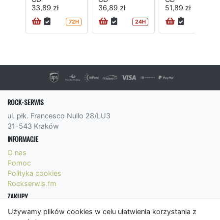
33,89 zł
36,89 zł
51,89 zł
72H
24H
72H
ROCK-SERWIS
ul. płk. Francesco Nullo 28/LU3
31-543 Kraków
INFORMACJE
O nas
Pomoc
Polityka cookies
Rockserwis.fm
ZAKUPY
Formy płatności
Używamy plików cookies w celu ułatwienia korzystania z