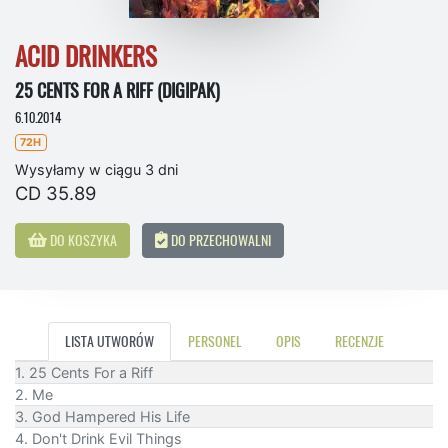
ACID DRINKERS
25 CENTS FOR A RIFF (DIGIPAK)
6.10.2014
72H
Wysyłamy w ciągu 3 dni
CD 35.89
DO KOSZYKA
DO PRZECHOWALNI
LISTA UTWORÓW
PERSONEL
OPIS
RECENZJE
1. 25 Cents For a Riff
2. Me
3. God Hampered His Life
4. Don't Drink Evil Things