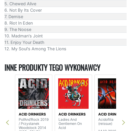
5. Chewed Alive
6. Not By Its Cover
7. Demise
8. Riot In Eden
9. The Noose
10. Madman's Joint
11. Enjoy Your Death
12. My Soul's Among The Lions
INNE PRODUKTY TEGO WYKONAWCY
ACID DRINKERS
ACID DRINKERS
ACID DRINKERS
Pol’And’Rock 2019
Ladies And
Acidofilia
/ Przystanek
Gentlemen On
(reissue)
Woodstock 2014
Acid