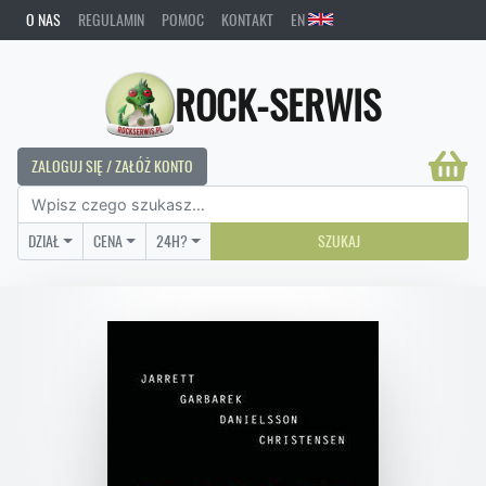
O NAS
REGULAMIN
POMOC
KONTAKT
EN
ROCK-SERWIS
ZALOGUJ SIĘ / ZAŁÓŻ KONTO
DZIAŁ
CENA
24H?
SZUKAJ