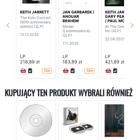
KEITH JARRETT
JAN GARBAREK /
KEITH JARRETT /
ANOUAR
GARY PEACOCK
The Koln Concert
BRAHEM
/ PAUL MOTIAN
(50th anniversary
edition) (2LP)
Madar
At The Deer Head
(Luminessence)
Inn (4LP)
12.12.2025
(2LP)
22.08.2025
7.11.2025
LP
LP
LP
218,89 zł
183,89 zł
421,89 zł
72H
72H
72H
KUPUJĄCY TEN PRODUKT WYBRALI RÓWNIEŻ