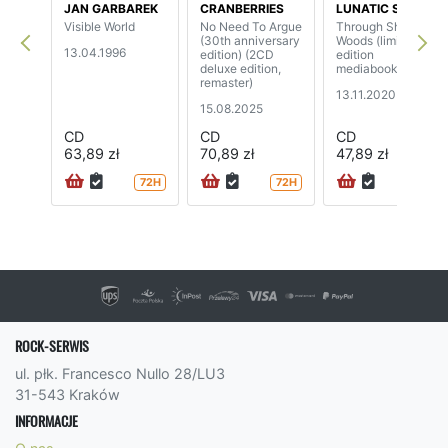
JAN GARBAREK
CRANBERRIES
LUNATIC SOUL
Visible World
No Need To Argue
Through Shaded
(30th anniversary
Woods (limited
13.04.1996
edition) (2CD
edition
deluxe edition,
mediabook)
remaster)
13.11.2020
15.08.2025
CD
CD
CD
63,89 zł
70,89 zł
47,89 zł
72H
72H
ROCK-SERWIS
ul. płk. Francesco Nullo 28/LU3
31-543 Kraków
INFORMACJE