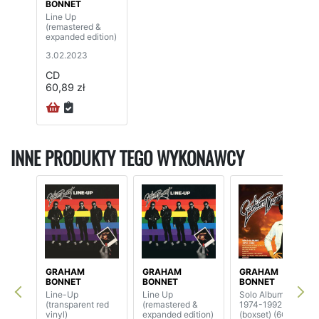
BONNET
Line Up
(remastered &
expanded edition)
3.02.2023
CD
60,89 zł
INNE PRODUKTY TEGO WYKONAWCY
GRAHAM
GRAHAM
GRAHAM
BONNET
BONNET
BONNET
Line-Up
Line Up
Solo Albums
(transparent red
(remastered &
1974-1992
vinyl)
expanded edition)
(boxset) (6CD)