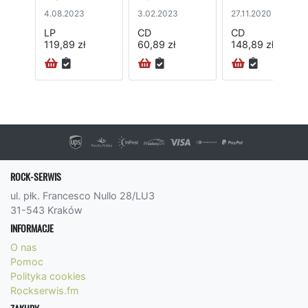
4.08.2023
3.02.2023
27.11.2020
LP
CD
CD
119,89 zł
60,89 zł
148,89 zł
ROCK-SERWIS
ul. płk. Francesco Nullo 28/LU3
31-543 Kraków
INFORMACJE
O nas
Pomoc
Polityka cookies
Rockserwis.fm