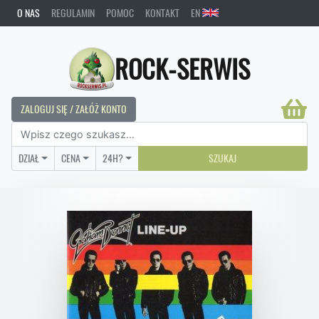
O NAS
REGULAMIN
POMOC
KONTAKT
EN
ROCK-SERWIS
ZALOGUJ SIĘ / ZAŁÓŻ KONTO
DZIAŁ
CENA
24H?
SZUKAJ