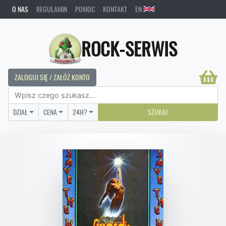
O NAS
REGULAMIN
POMOC
KONTAKT
EN
ROCK-SERWIS
ZALOGUJ SIĘ / ZAŁÓŻ KONTO
DZIAŁ
CENA
24H?
SZUKAJ