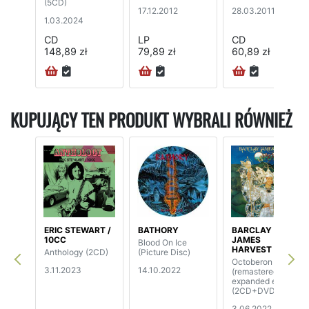
(5CD)
17.12.2012
28.03.2011
1.03.2024
CD
LP
CD
148,89 zł
79,89 zł
60,89 zł
KUPUJĄCY TEN PRODUKT WYBRALI RÓWNIEŻ
ERIC STEWART /
BATHORY
BARCLAY
10CC
JAMES
Blood On Ice
HARVEST
Anthology (2CD)
(Picture Disc)
Octoberon
3.11.2023
14.10.2022
(remastered &
expanded edition)
(2CD+DVD)
3.06.2022