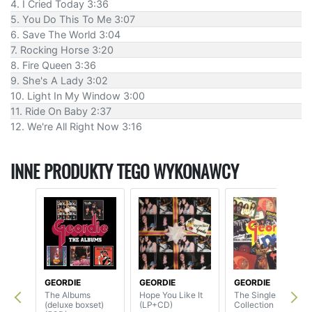
4. I Cried Today 3:36
5. You Do This To Me 3:07
6. Save The World 3:04
7. Rocking Horse 3:20
8. Fire Queen 3:36
9. She's A Lady 3:02
10. Light In My Window 3:00
11. Ride On Baby 2:37
12. We're All Right Now 3:16
INNE PRODUKTY TEGO WYKONAWCY
GEORDIE
GEORDIE
GEORDIE
The Albums
Hope You Like It
The Singles
(deluxe boxset)
(LP+CD)
Collection