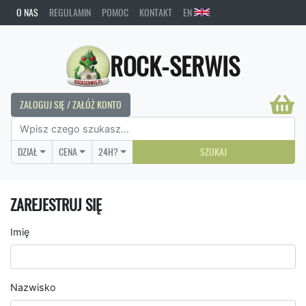
O NAS
REGULAMIN
POMOC
KONTAKT
EN
ROCK-SERWIS
ZALOGUJ SIĘ / ZAŁÓŻ KONTO
DZIAŁ
CENA
24H?
SZUKAJ
ZAREJESTRUJ SIĘ
Imię
Nazwisko