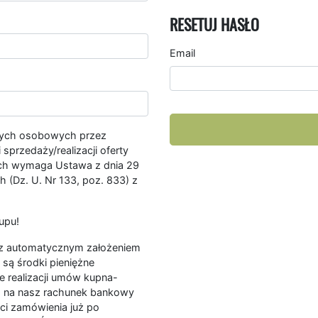
RESETUJ HASŁO
Email
nych osobowych przez
przedaży/realizacji oferty
ych wymaga Ustawa z dnia 29
 (Dz. U. Nr 133, poz. 833) z
upu!
ę z automatycznym założeniem
są środki pieniężne
e realizacji umów kupna-
a na nasz rachunek bankowy
ści zamówienia już po