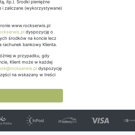
ą, itp.). Środki pieniężne
 i zaliczane (wykorzystywane)
.
 stronie www.rockserwis.pl
ckserwis.pl
dyspozycję o
ch środków na koncie lecz
 rachunek bankowy Klienta.
później w przypadku, gdy
cie, Klient może w każdej
bok@rockserwis.pl
dyspozycję
zęści na wskazany w treści