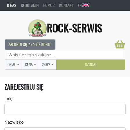
O NAS
REGULAMIN
POMOC
KONTAKT
EN
ROCK-SERWIS
ZALOGUJ SIĘ / ZAŁÓŻ KONTO
DZIAŁ
CENA
24H?
SZUKAJ
ZAREJESTRUJ SIĘ
Imię
Nazwisko