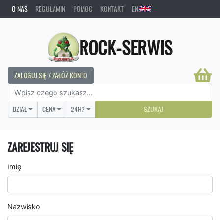
O NAS
REGULAMIN
POMOC
KONTAKT
EN
ROCK-SERWIS
ZALOGUJ SIĘ / ZAŁÓŻ KONTO
DZIAŁ
CENA
24H?
SZUKAJ
ZAREJESTRUJ SIĘ
Imię
Nazwisko