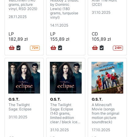
Watchmen (140
Nobody 2 (music
After The Hunt
grams, picture
by Dominic
(2CD)
vinyl, RSD 2025)
Lewis) (180
31.10.2025
grams, turquoise
28.11.2025
vinyl)
14.11.2025
LP
LP
CD
182,89 zł
155,89 zł
105,89 zł
72H
24H
O.S.T.
O.S.T.
O.S.T.
The Twilight
The Twilight
A Minecraft
Saga: Eclipse
Saga: Eclipse
Movie (songs
(140 grams,
from the original
31.10.2025
limited edition
motion picture
clear / black ice
soundtrack)
vinyl) (2LP)
31.10.2025
17.10.2025