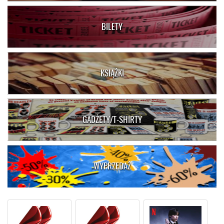
BILETY
KSIĄŻKI
GADŻETY/T-SHIRTY
WYPRZEDAŻ