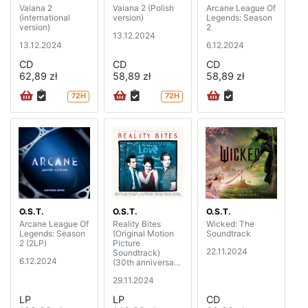
Vaiana 2
Vaiana 2 (Polish
Arcane League Of
(international
version)
Legends: Season
version)
2
13.12.2024
13.12.2024
6.12.2024
CD
CD
CD
62,89 zł
58,89 zł
58,89 zł
72H
72H
O.S.T.
O.S.T.
O.S.T.
Arcane League Of
Reality Bites
Wicked: The
Legends: Season
(Original Motion
Soundtrack
2 (2LP)
Picture
22.11.2024
Soundtrack)
6.12.2024
(30th anniversary
edition) (2LP)
29.11.2024
LP
LP
CD