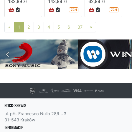
182,89 zł
143,89 zł
62,89 zł
72H
72H
Poprzednia strona
Następna strona
«
1
2
3
4
5
6
37
»
ROCK-SERWIS
ul. płk. Francesco Nullo 28/LU3
31-543 Kraków
INFORMACJE