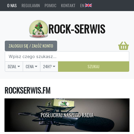
O NAS
REGULAMIN
POMOC
KONTAKT
EN
ROCK-SERWIS
ZALOGUJ SIĘ / ZAŁÓŻ KONTO
DZIAŁ
CENA
24H?
SZUKAJ
ROCKSERWIS.FM
POSŁUCHAJ NASZEGO RADIA