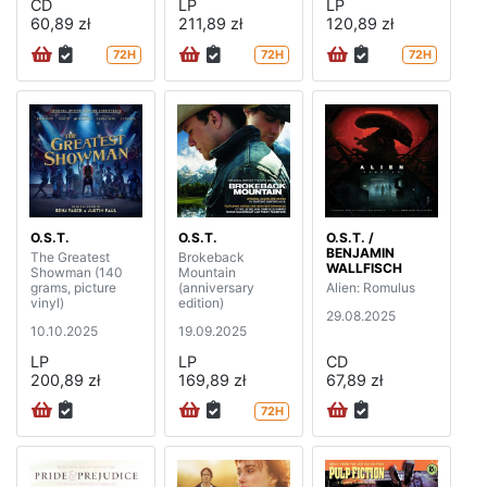
CD
LP
LP
60,89 zł
211,89 zł
120,89 zł
72H
72H
72H
O.S.T.
O.S.T.
O.S.T. /
BENJAMIN
The Greatest
Brokeback
WALLFISCH
Showman (140
Mountain
grams, picture
(anniversary
Alien: Romulus
vinyl)
edition)
29.08.2025
10.10.2025
19.09.2025
LP
LP
CD
200,89 zł
169,89 zł
67,89 zł
72H