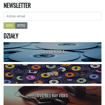
NEWSLETTER
ZAPISZ
WYPISZ
DZIAŁY
CD/DVD-A/BD-A
WINYLE
DVD/BLU-RAY VIDEO