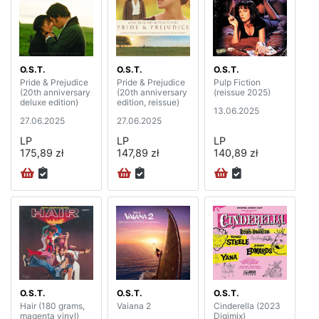
O.S.T.
O.S.T.
O.S.T.
Pride & Prejudice
Pride & Prejudice
Pulp Fiction
(20th anniversary
(20th anniversary
(reissue 2025)
deluxe edition)
edition, reissue)
13.06.2025
27.06.2025
27.06.2025
LP
LP
LP
175,89 zł
147,89 zł
140,89 zł
O.S.T.
O.S.T.
O.S.T.
Hair (180 grams,
Vaiana 2
Cinderella (2023
magenta vinyl)
Digimix)