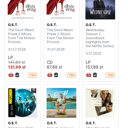
O.S.T.
O.S.T.
O.S.T.
The Devil Wears
The Devil Wears
Wednesday:
Prada 2 (Music
Prada 2 (Music
Season 2
From The Motion
From The Motion
(soundtrack
Picture)
Picture)
highlights from
the Netflix Series)
31.07.2026
31.07.2026
5.12.2025
LP
141,89 zł
CD
LP
131,99 zł
67,89 zł
157,89 zł
72H
72H
72H
O.S.T.
O.S.T.
O.S.T.