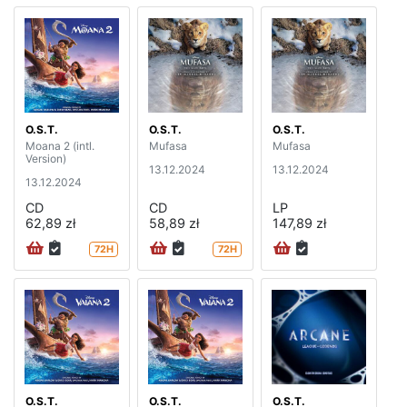
O.S.T.
O.S.T.
O.S.T.
Moana 2 (intl.
Mufasa
Mufasa
Version)
13.12.2024
13.12.2024
13.12.2024
CD
CD
LP
62,89 zł
58,89 zł
147,89 zł
72H
72H
O.S.T.
O.S.T.
O.S.T.