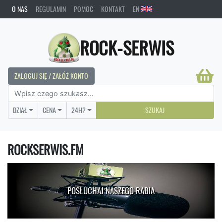
O NAS
REGULAMIN
POMOC
KONTAKT
EN
ROCK-SERWIS
ZALOGUJ SIĘ / ZAŁÓŻ KONTO
DZIAŁ
CENA
24H?
SZUKAJ
ROCKSERWIS.FM
POSŁUCHAJ NASZEGO RADIA