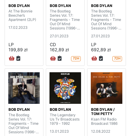
BOB DYLAN
BOB DYLAN
BOB DYLAN
At The Bonnie
The Bootleg
The Bootleg
Beecher’s
Series Vol. 17:
Series Vol. 17:
Apartment (2LP)
Fragments - Time
Fragments - Time
Out Of Mind
Out Of Mind
17.02.2023
Sessions (1996-
Sessions (1996-
1997) (2CD)
1997) (4LP)
27.01.2023
27.01.2023
LP
CD
LP
199,89 zł
162,89 zł
692,89 zł
72H
72H
BOB DYLAN
BOB DYLAN
BOB DYLAN /
TOM PETTY
The Bootleg
The Legendary
Series Vol. 17:
Us Tv Broadcasts
Ksan FM Radio
Fragments - Time
1979 - 1992
Broadcast 1986
Out Of Mind
13.01.2023
12.08.2022
Sessions (1996-