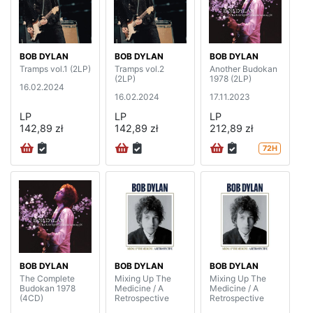
BOB DYLAN
BOB DYLAN
BOB DYLAN
Tramps vol.1 (2LP)
Tramps vol.2
Another Budokan
(2LP)
1978 (2LP)
16.02.2024
16.02.2024
17.11.2023
LP
LP
LP
142,89 zł
142,89 zł
212,89 zł
72H
BOB DYLAN
BOB DYLAN
BOB DYLAN
The Complete
Mixing Up The
Mixing Up The
Budokan 1978
Medicine / A
Medicine / A
(4CD)
Retrospective
Retrospective