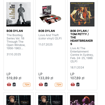
BOB DYLAN
BOB DYLAN
BOB DYLAN /
TOM PETTY /
The Bootleg
Love And Theft
THE
Series Vol. 18:
(color vinyl) (2LP)
HEARTBREAKER
Through The
S
11.07.2025
Open Window,
1956-1963
Live At The
(Highlights) (4LP)
Entertainment
31.10.2025
Centre In Sydney,
Feb. 24-25, 1986
(2LP)
18.11.2024
LP
LP
LP
519,89 zł
133,89 zł
107,89 zł
72H
72H