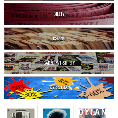
BILETY
KSIĄŻKI
GADŻETY/T-SHIRTY
WYPRZEDAŻ