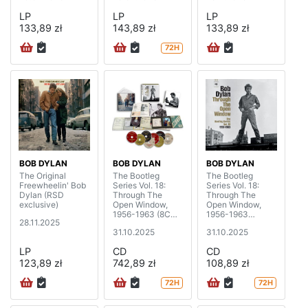
LP
LP
LP
133,89 zł
143,89 zł
133,89 zł
72H
BOB DYLAN
BOB DYLAN
BOB DYLAN
The Original
The Bootleg
The Bootleg
Freewheelin' Bob
Series Vol. 18:
Series Vol. 18:
Dylan (RSD
Through The
Through The
exclusive)
Open Window,
Open Window,
1956-1963 (8CD
1956-1963
28.11.2025
deluxe edition)
(Highlights) (2CD)
31.10.2025
31.10.2025
LP
CD
CD
123,89 zł
742,89 zł
108,89 zł
72H
72H