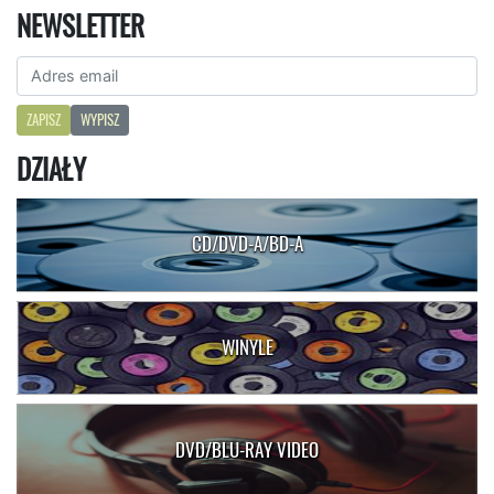
NEWSLETTER
ZAPISZ
WYPISZ
DZIAŁY
CD/DVD-A/BD-A
WINYLE
DVD/BLU-RAY VIDEO