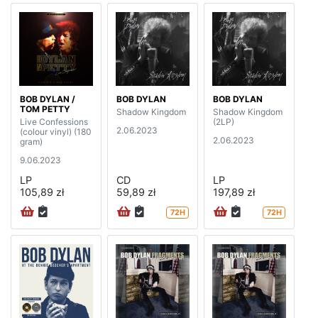
BOB DYLAN /
BOB DYLAN
BOB DYLAN
TOM PETTY
Shadow Kingdom
Shadow Kingdom
Live Confessions
(2LP)
2.06.2023
(colour vinyl) (180
2.06.2023
gram)
9.06.2023
LP
CD
LP
105,89 zł
59,89 zł
197,89 zł
72H
72H