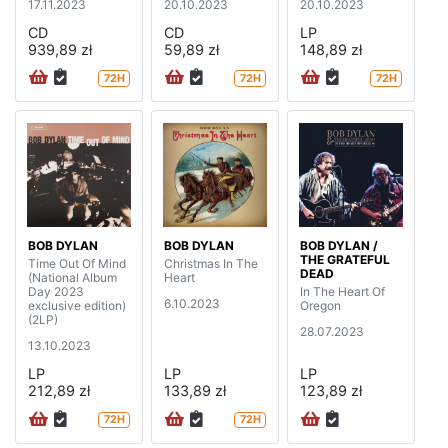
17.11.2023
20.10.2023
20.10.2023
CD
CD
LP
939,89 zł
59,89 zł
148,89 zł
72H
72H
72H
BOB DYLAN
BOB DYLAN
BOB DYLAN /
THE GRATEFUL
Time Out Of Mind
Christmas In The
DEAD
(National Album
Heart
Day 2023
In The Heart Of
6.10.2023
exclusive edition)
Oregon
(2LP)
28.07.2023
13.10.2023
LP
LP
LP
212,89 zł
133,89 zł
123,89 zł
72H
72H