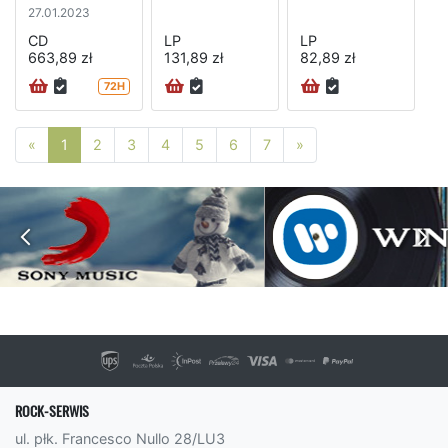
1997) (5CD
27.01.2023
special edition)
CD
LP
LP
663,89 zł
131,89 zł
82,89 zł
72H
Poprzednia strona
Następna strona
«
1
2
3
4
5
6
7
»
ROCK-SERWIS
ul. płk. Francesco Nullo 28/LU3