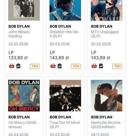
BOB DYLAN
BOB DYLAN
BOB DYLAN
John Wesley
Greatest Hits Vol.
MTV Unplugged
Harding
II (2LP)
(2LP)
22.05.2026
20.02.2026
20.02.2026
LP
LP
LP
133,89 zł
143,89 zł
143,89 zł
72H
72H
72H
BOB DYLAN
BOB DYLAN
BOB DYLAN
Oh Mercy (2026
Time Out Of Mind
Nashville Skyline
reissue)
(2LP)
(2025 edition)
20.02.2026
20.02.2026
28.11.2025