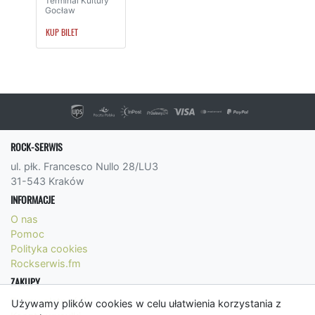
Terminal Kultury
Gocław
KUP BILET
ROCK-SERWIS
ul. płk. Francesco Nullo 28/LU3
31-543 Kraków
INFORMACJE
O nas
Pomoc
Polityka cookies
Rockserwis.fm
ZAKUPY
Formy płatności
Używamy plików cookies w celu ułatwienia korzystania z