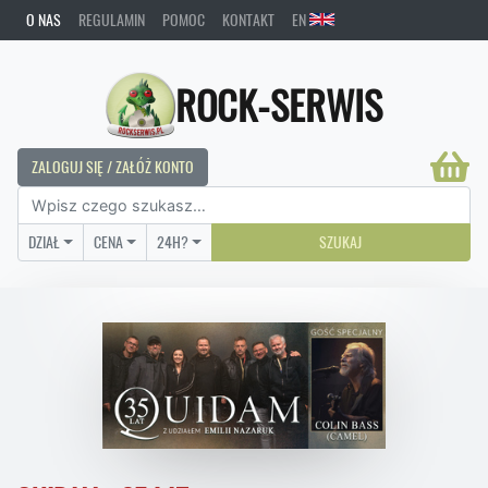
O NAS
REGULAMIN
POMOC
KONTAKT
EN
ROCK-SERWIS
ZALOGUJ SIĘ / ZAŁÓŻ KONTO
DZIAŁ
CENA
24H?
SZUKAJ