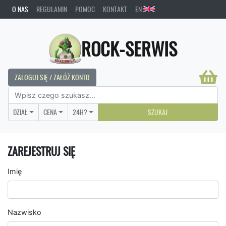
O NAS
REGULAMIN
POMOC
KONTAKT
EN
ROCK-SERWIS
ZALOGUJ SIĘ / ZAŁÓŻ KONTO
DZIAŁ
CENA
24H?
SZUKAJ
ZAREJESTRUJ SIĘ
Imię
Nazwisko