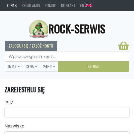
O NAS
REGULAMIN
POMOC
KONTAKT
EN
ROCK-SERWIS
ZALOGUJ SIĘ / ZAŁÓŻ KONTO
DZIAŁ
CENA
24H?
SZUKAJ
ZAREJESTRUJ SIĘ
Imię
Nazwisko