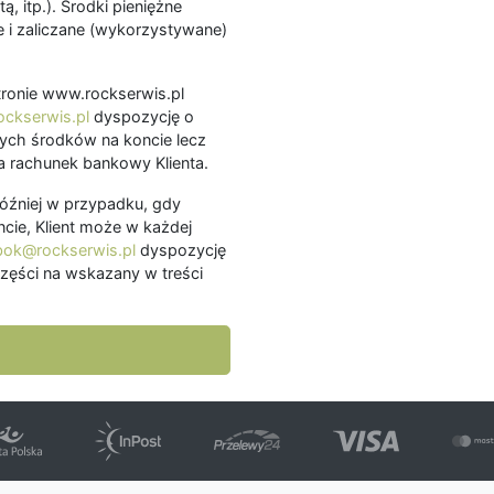
ą, itp.). Środki pieniężne
 i zaliczane (wykorzystywane)
.
 stronie www.rockserwis.pl
ckserwis.pl
dyspozycję o
ch środków na koncie lecz
 rachunek bankowy Klienta.
później w przypadku, gdy
cie, Klient może w każdej
bok@rockserwis.pl
dyspozycję
zęści na wskazany w treści