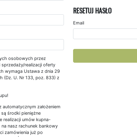
RESETUJ HASŁO
Email
nych osobowych przez
przedaży/realizacji oferty
ych wymaga Ustawa z dnia 29
 (Dz. U. Nr 133, poz. 833) z
upu!
ę z automatycznym założeniem
są środki pieniężne
e realizacji umów kupna-
a na nasz rachunek bankowy
ści zamówienia już po