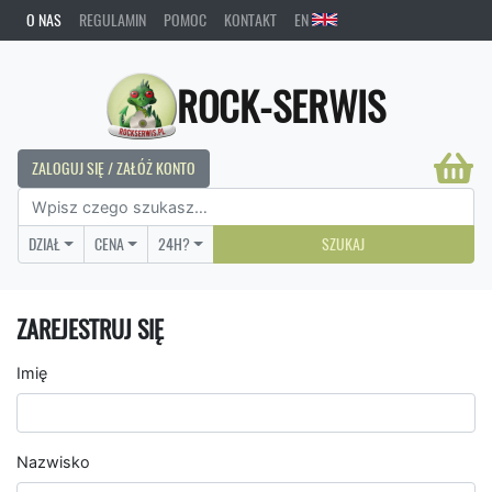
O NAS
REGULAMIN
POMOC
KONTAKT
EN
ROCK-SERWIS
ZALOGUJ SIĘ / ZAŁÓŻ KONTO
DZIAŁ
CENA
24H?
SZUKAJ
ZAREJESTRUJ SIĘ
Imię
Nazwisko