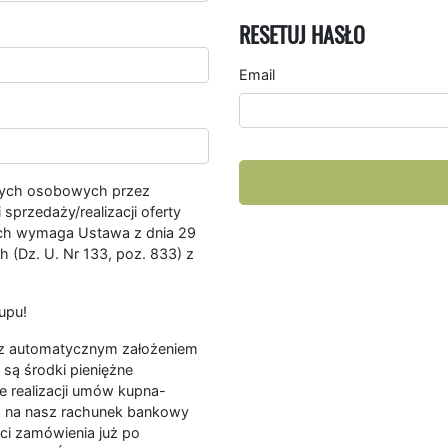
RESETUJ HASŁO
Email
nych osobowych przez
przedaży/realizacji oferty
ych wymaga Ustawa z dnia 29
 (Dz. U. Nr 133, poz. 833) z
upu!
ę z automatycznym założeniem
są środki pieniężne
e realizacji umów kupna-
a na nasz rachunek bankowy
ści zamówienia już po