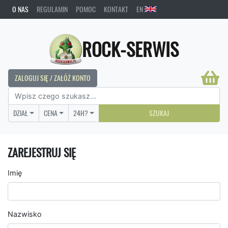
O NAS
REGULAMIN
POMOC
KONTAKT
EN
ROCK-SERWIS
ZALOGUJ SIĘ / ZAŁÓŻ KONTO
DZIAŁ
CENA
24H?
SZUKAJ
ZAREJESTRUJ SIĘ
Imię
Nazwisko