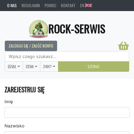
O NAS
REGULAMIN
POMOC
KONTAKT
EN
ROCK-SERWIS
ZALOGUJ SIĘ / ZAŁÓŻ KONTO
DZIAŁ
CENA
24H?
SZUKAJ
ZAREJESTRUJ SIĘ
Imię
Nazwisko