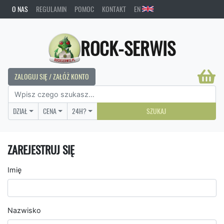
O NAS
REGULAMIN
POMOC
KONTAKT
EN
ROCK-SERWIS
ZALOGUJ SIĘ / ZAŁÓŻ KONTO
DZIAŁ
CENA
24H?
SZUKAJ
ZAREJESTRUJ SIĘ
Imię
Nazwisko