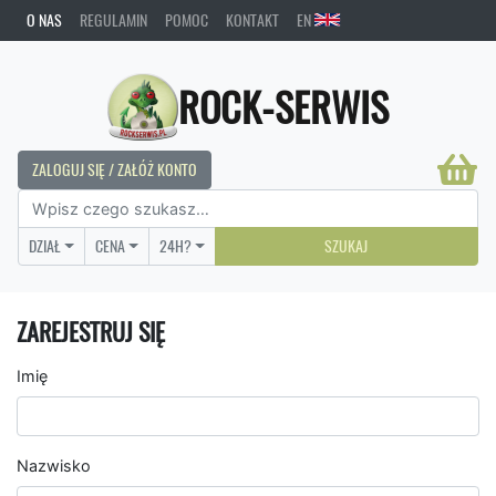
O NAS
REGULAMIN
POMOC
KONTAKT
EN
ROCK-SERWIS
ZALOGUJ SIĘ / ZAŁÓŻ KONTO
DZIAŁ
CENA
24H?
SZUKAJ
ZAREJESTRUJ SIĘ
Imię
Nazwisko